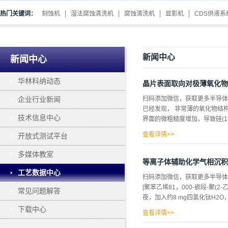
热门关键词：
刻蚀机
湿法腐蚀清洗机
腐蚀清洗机
显影机
CDS供液系
新闻中心
新闻中心
华林科纳动态
晶片表面取向对极薄氧化物
企业行业新闻
扫码添加微信，获取更多半导体
已经发现， 非常薄的氧化物结构
技术信息中心
界面的微粗糙度增加，导致硅(1
查看详情>>
开放式测试平台
二氧化硅/硅界面平滑度保持与硅(
多媒体教室
绍 随着栅极氧化物变得更薄以
等离子体辅助化学气相沉积
定金属氧化物半导体器件性 能
工艺数据中心
扫码添加微信，获取更多半导体相
验中，氧化是在以极低的金属和
[聚苯乙烯81，000-嵌段-聚(
常见问题解答
90(TC下的干氧化形成的 ,在存在
夜，加入约8 mg四氯化钛H2O
下载中心
查看详情>>