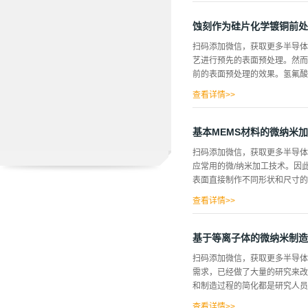
一种具有标准SLA表面(对照
是成功的，允许修复。对于大多数
蚀刻作为硅片化学镀铜前处
和方法 这项双中心、随机、对照
扫码添加微信，获取更多半导
特性但具有化学改性表面(SLA
艺进行预先的表面预处理。然而
析 主要响应变量ISQ(值在0
前的表面预处理的效果。氢氟酸中
针对患者特异性情况进行调整，将
查看详情>>
场发射描电子显微镜(FESEM
蚀刻时间(5μm)产生更厚的铜
基本MEMS材料的微纳米
表面预处理，氢氟酸腐蚀，硅通孔
扫码添加微信，获取更多半导
单晶硅晶片。将晶片切成更小的
应常用的微/纳米加工技术。因
学 略 ...
表面直接制作不同形状和尺寸的
查看详情>>
胶仍能抵抗等离子体刻蚀。因此
nm到30.9 nm的微/纳米
基于等离子体的微纳米制造
晶格的结晶碳，每一层都有石墨
扫码添加微信，获取更多半导
技术的要求，才能成为基本的M
需求，已经做了大量的研究来改
加剂混合以提高牺牲层释放速率
和制造过程的简化都是研究人员
同。这一发现表明石墨表面可以
查看详情>>