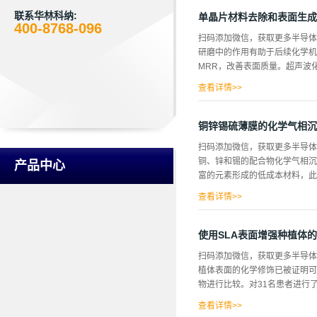
液中，保持5秒钟，然后以相同
的分散体。等离子体是使用直径为
联系华林科纳:
单晶片材料去除和表面生成
400-8768-096
sccm。 激光器是一种532
扫码添加微信，获取更多半导
和三个外部透镜。 建立并稳
研磨中的作用有助于后续化学机
在5托。氩气和氧气的流速分别为
MRR，改善表面质量。超声波化学
查看详情>>
米的PV值。因此，这种后续的
移除；表面生成；超声波化学机
铜锌锡硫薄膜的化学气相沉
耐化学性、耐温性、对光波透明
扫码添加微信，获取更多半导体
领域最有前途的材料之一，尤其
铜、锌和锡的配合物化学气相沉积铜
产品中心
广泛用作衬底材料的硅和蓝宝石
富的元素形成的低成本材料，此外还具
磷酸中，在室温下在所有已知的含
查看详情>>
可被视为硫族化物(CuinS2或
化学气相沉积是一种众所周知
使用SLA表面增强种植体
甲酸盐配合物，用原子吸收化学气
扫码添加微信，获取更多半导体
见光谱和电阻率测量对沉积膜进
植体表面的化学修饰已被证明可
物进行比较。对31名患者进行
查看详情>>