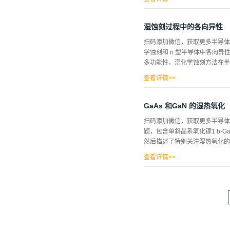
金纳米粒子，还有一种利用表面
粒子的形成 略 进行了九个不
湿蚀刻过程中的各向异性
数。这九个实验的结果描述如下
扫码添加微信，获取更多半导
第二章中，讨论了一种通过光学
学蚀刻和 n 型半导体中各向
1064纳米钕:钇铝石榴石激光
多功能性，湿化学蚀刻方法在半
查看详情>>
原分解，但实际蚀刻通常涉及固
中去除。对于开路蚀刻，可以区
GaAs 和GaN 的湿热氧化
位于表面时，会导致键断裂。由
扫码添加微信，获取更多半导体
空间上分开（下面将给出一个例
题，包含单斜晶系氧化镓1 b-
接发生电子交换反应。 化学蚀刻：碱
然后描述了特别关注湿热氧化的
扩散控制。阳极蚀刻：各向异性孔
查看详情>>
专用于气体传感器应用的半导体结构
化合物是众所周知的光电子器件
使用他们自己的氧化物——Ga2
金属氧化物半导体场效应晶体管 (M
带隙材料，可确保深紫外透明度。
光电子学中最先进 的材料。 电导