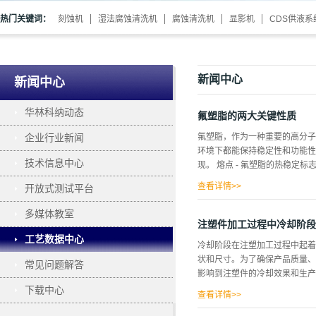
热门关键词：
刻蚀机
湿法腐蚀清洗机
腐蚀清洗机
显影机
CDS供液系
新闻中心
新闻中心
华林科纳动态
氟塑脂的两大关键性质
企业行业新闻
氟塑脂，作为一种重要的高分子
环境下都能保持稳定性和功能性
技术信息中心
现。 熔点 - 氟塑脂的热稳定
查看详情>>
开放式测试平台
，熔点是其在加热过程中开始软
多媒体教室
以在外力作用下流动和变形。 
注塑件加工过程中冷却阶段
稳定的分子结构和更强的抵抗力
工艺数据中心
冷却阶段在注塑加工过程中起着
度。 如果加工温度低于熔点，
状和尺寸。为了确保产品质量、
常见问题解答
的流量密码溶体流动速率（Mel
影响到注塑件的冷却效果和生产
积。 在塑料加工过程中，如挤
下载中心
和成型质量。速率较高意味着氟塑
查看详情>>