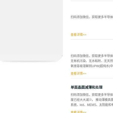
结合，也可能无法满足ppt污
的定义，使用过氧化物和基于臭
法清洗工艺仍然用天然、化学氧
扫码添加微信，获取更多半导体
酸、硫酸、氢氟酸和过氧化氢的
是一些有效的补救措施，但这些
表面。&...
查看详情>>
扫码添加微信，获取更多半导
无有机污染、无水粘附、无天
氧很容易溶解到UPW(超纯水)
查看详情>>
，结果，清洗后形成的栅氧化
估了能够实现低于10ppm的
单面晶圆减薄和处理
的产生。实验 本实验中的晶圆类型为
扫码添加微信，获取更多半导体
失，并且观察到在2250 cm
度已经大大减少。 推动薄模具
冲洗时，维持氢终止。据了解，
系统、led、MEMS、太阳能
UPW漂洗8小时的接触角变得...
查看详情>>