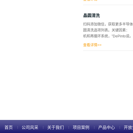
薄晶片、处理、非接触卡盘。介
新的化学稀释技术，它可以将晶
晶圆清洗
是消除亚表面损伤和减轻磨削和
扫码添加微信，获取更多半导
度变化或TTV)典型的波蚀线性扫
圆清洗选项列表。关键因素：
±2.5µm。 文章全部详情，请
机和再循环系统，”DePinto说
查看详情>>
“污垢”在飞利浦Semicand
’’ 工程师艾伦·默滕斯报道。两
洁是一种氧化和络合的治疗。 它使用
起作用了一个顾问，因为H202在
首页
公司风采
关于我们
项目案例
产品中心
开放