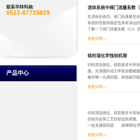
寸精度和机械性能；而冷却时间
却时间至关重要。 为了合理设
联系华林科纳:
流体系统中阀门流量系数（
0513-87733829
膨胀系数存在差异，因此需要分
在流体系统中，阀门扮演着至关
华林科纳PFA注塑制品二、冷
系统的性能和稳定性具有深远的
均匀，可能会导致产品出现收缩
了解一下阀门流量系数（Cv）的
理设计模具的冷却水路，确保冷
布的均匀性，也是提高冷却均匀性
查看详情>>
量阀门流通能力的关键指标。C
响。图1 华林科纳气动隔膜阀
硅的湿化学蚀刻机理
下，Cv值越大，通过阀门的流
扫码添加微信，获取更多半导
确控制，从而确保系统的稳定运
面。光滑面的动力学是由粗糙面
产品中心
定，进而影响整个系统的性能。
格中唯一光滑的面，其他面可能
门选择 不同的流体具有不同的
小。因此，在选择阀门时，需要
查看详情>>
H：H20中的最小值。实验对
果与理论结果一致。 介绍 本
由粗糙面上不存在的成核势垒控
扫码添加微信，获取更多半导体
他面可能只是因为表面重建而是
的硅外延等工艺的较低热预算，
最小蚀刻率的形状和从各向同
一些关键原因是: -其稀释化学
的实验结果来支持这里给出的观
HF：HN03：...
查看详情>>