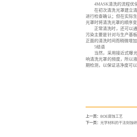
4MASK清洗的流程优
在初次清洗光罩建立
进行检查确认；但在实际
光罩时将清洗光罩的顺序变
正常清洗时，还可以
污染主要是针对与生产基
正面的清洗时间而稍微增加
5结语
当然，采用接近式曝
响清洗光罩的频度，所以
期检测，以保证洁净度可以
上一页：
BOE腐蚀工艺
下一页：
光学材料的干法刻蚀研