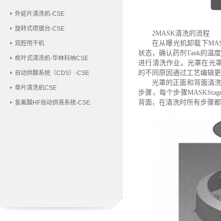
外延片清洗机-CSE
旋转式喷镀台-CSE
2MASK清洗的流程
在从曝光机卸载下
M
双腔甩干机
状态，确认药剂Tank的温
枚叶式清洗机-华林科纳CSE
进行清洗作业。光罩在光
的不同原因通过工艺编辑更
自动供酸系统（CDS）-CSE
光罩的正面和背面清
单片清洗机CSE
步骤，每个步骤
MASKS
背面，在清洗时所有步骤都
氢氟酸HF自动供液系统-CSE