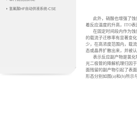
氢氟酸HF自动供液系统-CSE
此外，硝酸也增强了蚀
着反应温度的升高，
ITO
在固定时间段内作为蚀
的载流子迁移率有显著变化
少
，
在高浓度范围内，载流
态或晶界扩散出来，并被认
表示反应副产物是氯化
光二极管的降解机理归因于
面残留的副产物引起了表面
形态分别如图(a)和(b)所