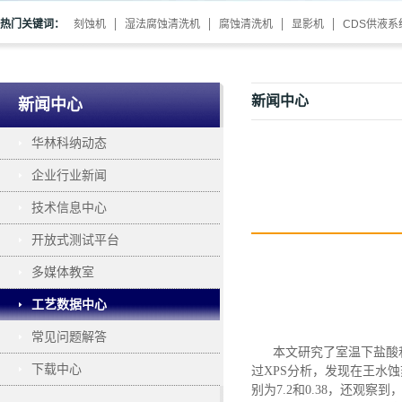
热门关键词：
刻蚀机
湿法腐蚀清洗机
腐蚀清洗机
显影机
CDS供液系
新闻中心
新闻中心
华林科纳动态
企业行业新闻
技术信息中心
开放式测试平台
多媒体教室
工艺数据中心
常见问题解答
本文研究了室温下盐酸
下载中心
过
XPS分析，发现在王水
别为7.2和0.38
，
还观察到