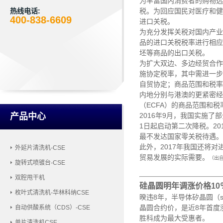
为丰富国内消费者的购物选
热线电话:
税。为回应国民对医疗和健
400-838-6609
进口关税。
为充分发挥关税对国内产业
品的进口关税税率进行相应
坯等商品的出口关税。
为扩大双边、多边经贸合作
施协定税率，其中需进一步
自贸协定；商品范围和税率
内地分别与港澳的更紧密经
（ECFA）的商品范围和
产品中心
2016年9月，我国实施
1日起启动第二次降税。2
最不发达国家零关税待遇。
此外，2017年我国还将
外延片清洗机-CSE
贸易发展的实际需要。
（
出
旋转式喷镀台-CSE
双腔甩干机
硅晶圆明年调涨价格10
枚叶式清洗机-华林科纳CSE
暌违8年，半导体矽晶圆（si
晶圆合约价，是近8年首度
自动供酸系统（CDS）-CSE
胜科成为最大受惠者。
单片清洗机CSE