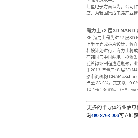
国际先进水平。
七星电子方面认为，公司作
度，为我国集成电路产业健
海力士72 层3D NAN
SK 海力士最先进72 层3
上半年完成芯片设计，位在利
若按计划进行，海力士将成为
在韩国与中国两地，投资3.1
随着微缩制程遭遇瓶颈，业
于2013 年量产48 层3D
据市调机构 DRAMeXcha
点至 36.6%。东芝以 19
10.4% 与9.8%。
（
出自：Mon
更多的半导体行业信息
询
400-8768-096
可立即