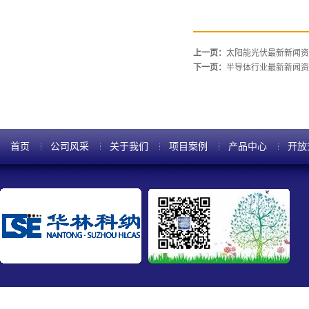
上一页：
太阳能光伏最新新闻资
下一页：
半导体行业最新新闻资讯2
首页
公司风采
关于我们
项目案例
产品中心
开放