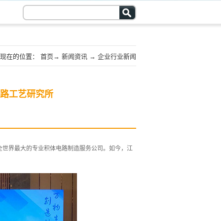
现在的位置：
首页
→
新闻资讯
→
企业行业新闻
电路工艺研究所
为全世界最大的专业积体电路制造服务公司。如今，江