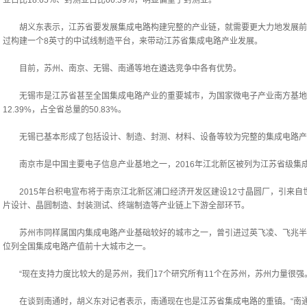
业占比18.65%、封测业占比66.59%，明显偏重于封测业。
胡义东表示，江苏省要发展集成电路构建完整的产业链，就需要更大力地发展前端
过构建一个8英寸的中试线制造平台，来带动江苏省集成电路产业发展。
目前，苏州、南京、无锡、南通等地在遴选竞争中各有优势。
无锡市是江苏省甚至全国集成电路产业的重要城市，为国家微电子产业南方基地。
12.39%，占全省总量的50.83%。
无锡已基本形成了包括设计、制造、封测、材料、设备等较为完整的集成电路产
南京市是中国主要电子信息产业基地之一，2016年江北新区被列为江苏省级集
2015年台积电宣布将于南京江北新区浦口经济开发区建设12寸晶圆厂，引来自
片设计、晶圆制造、封装测试、终端制造等产业链上下游全部环节。
苏州市同样属国内集成电路产业基础较好的城市之一，曾引进过英飞凌、飞兆半导体
位列全国集成电路产值前十大城市之一。
“现在支持力度比较大的是苏州，我们17个研究所有11个在苏州，苏州力量很强
在谈到南通时，胡义东对记者表示，南通现在也是江苏省集成电路的重镇。“南通