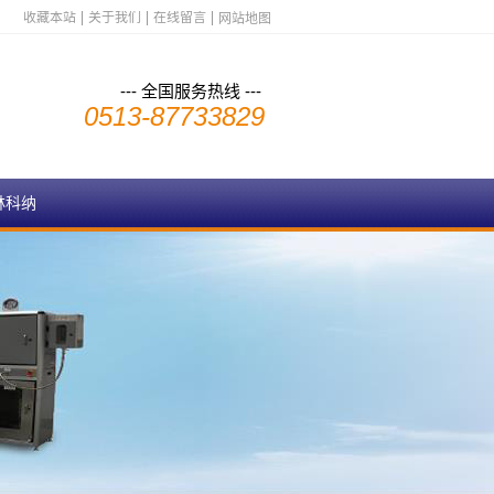
收藏本站
关于我们
在线留言
网站地图
--- 全国服务热线 ---
0513-87733829
林科纳