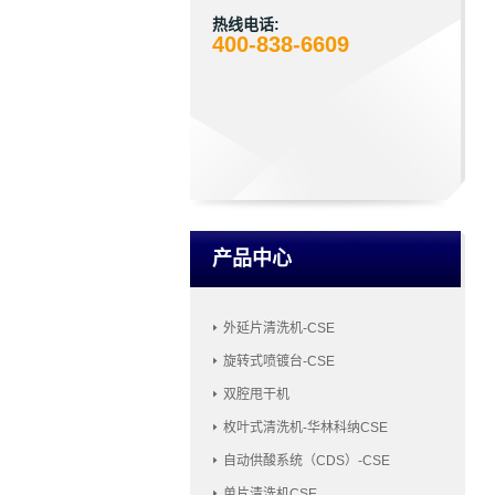
热线电话:
400-838-6609
产品中心
外延片清洗机-CSE
旋转式喷镀台-CSE
双腔甩干机
枚叶式清洗机-华林科纳CSE
自动供酸系统（CDS）-CSE
单片清洗机CSE