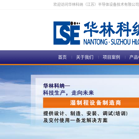
欢迎访问华林科纳（江苏）半导体设备技术有限公司
首页
关于我们
项目案例
产品