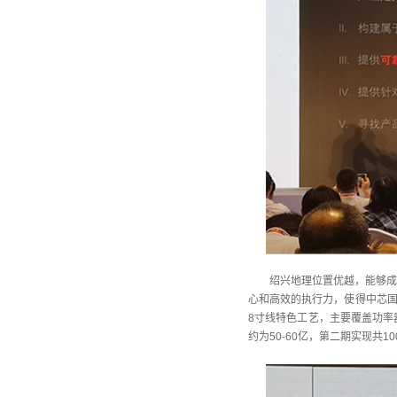
绍兴地理位置优越，能够成
心和高效的执行力，使得中芯国
8寸线特色工艺，主要覆盖功率
约为50-60亿，第二期实现共