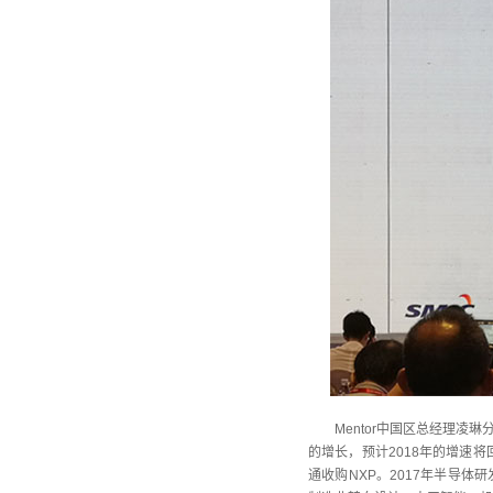
Mentor中国区总经理凌琳
的增长，预计2018年的增速
通收购NXP。2017年半导体