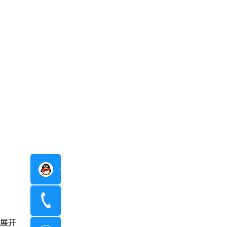
在线咨询
400-8798-096
展开