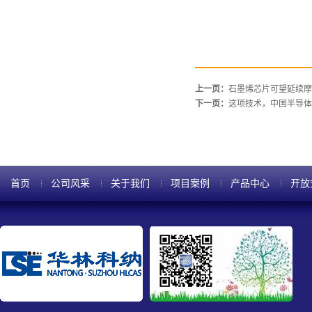
上一页：
石墨烯芯片可望延续摩
下一页：
这项技术，中国半导体
首页
公司风采
关于我们
项目案例
产品中心
开放