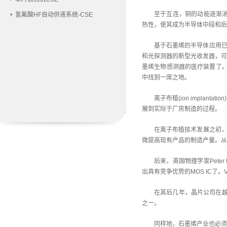
至于互连，铜的动能逐渐消
氢氟酸HF自动供液系统-CSE
热性，使其成为半导体中段和后
基于石墨烯的半导体应用已
和光探测器的新型光收发器，可实现高
墨烯生物感测器的医疗装置了。
中找到一席之地。
离子布植(ion impla
展到实际于厂房制造的过程。
在离子布植技术发展之初，
微提高现有产品的制造产量。从
后来，英国物理学家Peter
出具有竞争优势的MOS IC了。
在其后几年，晶片公司在越
之一。
同样地，石墨烯产业也必须