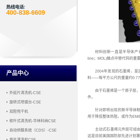
热线电话:
400-838-6609
材料创新一直是半导体产业
line；MOL)触点中替代钨的重
2004年发现的石墨烯，
产品中心
料——每平方公尺的重量约0.7
由于石墨烯是一个原子层，
外延片清洗机-CSE
件。
旋转式喷镀台-CSE
针对即将出现的新半导体制
双腔甩干机
用于降低整体热阻，或作为EM
枚叶式清洗机-华林科纳CSE
主动式石墨烯元件层可经由低温
自动供酸系统（CDS）-CSE
这是目前美国国防部先进计划署(
单片清洗机CSE