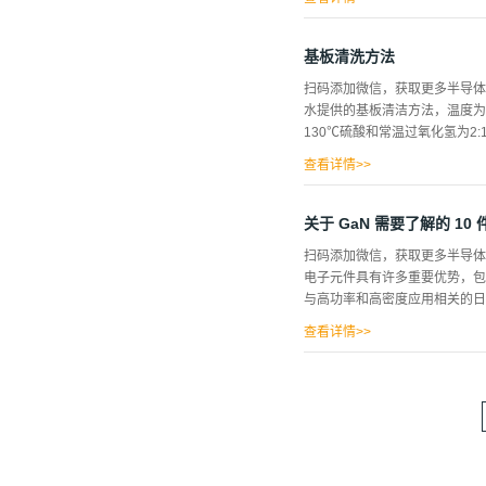
中结合的金属络合物，以防止金属
形成剂的步骤，用于上述“RCA-
基板清洗方法
“RCA-清洗”的“SC1”步
扫码添加微信，获取更多半导体
的“RCA-清洗”清洗顺序期间
水提供的基板清洁方法，温度为2
金属在上述硅晶片表面上的保留。 
130℃硫酸和常温过氧化氢为2
以改进的、本发明的一个球体例
查看详情>>
片制造而成，蚀刻工艺是去除在
艺，蚀刻工艺及洗净工艺按工艺
关于 GaN 需要了解的 10 
基板清洗工艺中降低基板上的轻
扫码添加微信，获取更多半导体
(SPM)，对上述基板进行药
电子元件具有许多重要优势，包
第二阶段之后，对上述基板进行
与高功率和高密度应用相关的日益
此外，包含上述硫酸和过氧化氢的
与去离子水(DIW)和氨水以20:
查看详情>>
电力电子器件都是以硅为基础的
种材料的一些限制，包括有限的
供优于硅的性能，如更高的效率
倍，等于1.1 eV。这意味
具有允许更高击穿电压和更高温
特基二极管的生产中成为硅的宝