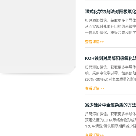
位谱数据，证明了该技术的适用
用紫外(UV)臭氧氧化结合氢氟
湿式化学蚀刻法对阳极氧化
该技术应用的两个例子，一个应用于
扫码添加微信，获取更多半导体
面。 氧化物厚度，SiO-Si
从而实现对孔隙开口的纳米级控
影响原始结构的情况下测量这些
一信息对催化、模板合成和化学传
后的空气暴露中的进一步氧化，
以在中等温度下退火，事实上，高频
查看详情>>
in）高于内细胞壁（0.93nm
制孔径从10~95nm。如前所
KOH蚀刻对局部阳极氧化
后在氩气气氛下500°C气气氛
扫码添加微信，获取更多半导体
状表面光滑。第一个阳极化步骤是在
响。采用电化学过程，如局部阳
下蚀刻样品12小时，将70µm
(10%~30%wt)对表面质量
间距离），P为孔径，A为阳极
与屏障层相...
查看详情>>
钾浓度与10%IPA随反应温
二胺、吡咯二酚）相比，更推荐
减少硅片中金属杂质的方法
模。液体蚀刻（氢氧化钾）攻击
扫码添加微信，获取更多半导体相
蚀刻速率和表面粗糙度的蚀刻时
预定浓度的EDTA等络合物形
的比性质。这可以作为未来AF
“RCA-清洗”清洗顺序期间减少
究氢氧化钾对晶片表面的影响，我
氧化钾比例的溶液(10-30%w
查看详情>>