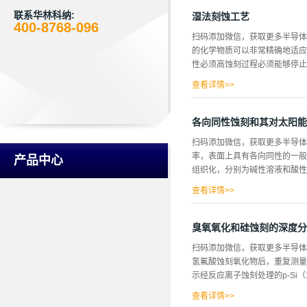
度对b-Si表面形态和光学性质的
性能。一旦在优化的b-si吸收
联系华林科纳:
湿法刻蚀工艺
400-8768-096
1-10Ω的p型单碳化硅晶片(2
扫码添加微信，获取更多半导体
的银薄膜沉积c-Si晶片，为了生产
的化学物质可以非常精确地适应
氧化氢（30%）：DI水的水溶
性必须高蚀刻过程必须能够停止
为1：5：5、1：5：10和1：
利用FESEM图...
查看详情>>
反应产物必须溶解，以避免颗粒
达晶片，由于化学湿蚀刻的浓度
各向同性蚀刻和其对太阳能
的过程，精确的回火是必要的，
扫码添加微信，获取更多半导体
过在单独的浴缸中用水吹蚀而停
率，表面上具有各向同性的一般
产品中心
1.1批处理华林科纳认为喷雾
组织化，分别为碱性溶液和酸性溶
出现，但每个晶片都必须单独处
在喷嘴周围，并集中旋转，然后
查看详情>>
几乎各向异...
和由碱性溶液和酸性溶液进行表
片分别用2个KOH和NaOH蚀
臭氧氧化和硅蚀刻的深度分
KOH蚀刻溶液进行表面组织的
扫码添加微信，获取更多半导体
反射率较低以外，还有必要找出
氢氟酸蚀刻氧化物后，重复测量
大3000倍的SEM照片，由于
示经反应离子蚀刻处理的p-Si（1
行表面组织的样品表面放大50
KOH蚀刻与图2比较时差异较大
查看详情>>