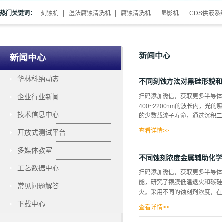
热门关键词：
刻蚀机
湿法腐蚀清洗机
腐蚀清洗机
显影机
CDS供液系
新闻中心
新闻中心
华林科纳动态
不同刻蚀方法对黑硅形貌和
企业行业新闻
扫码添加微信，获取更多半导体
400~2200nm的波长内
技术信息中心
的少数载流子寿命，通过沉积二
查看详情>>
开放式测试平台
造了一种PIN光探测器，与无蚀
多媒体教室
从紫外线到近红外波长的吸收的
不同蚀刻浓度金属辅助化学
为高效和低成本材料的可能结构
工艺数据中心
扫码添加微信，获取更多半导体相
离子蚀刻(DRIE)和金属催化化
能，研究了银膜低温退火和碳硅
常见问题解答
制备BS的方法，同时直接在c-
火。采用不同的蚀刻剂浓度，在H
了比较。最后，基于BS制造了
下载中心
大气中被FLE蚀刻的BS的典型
查看详情>>