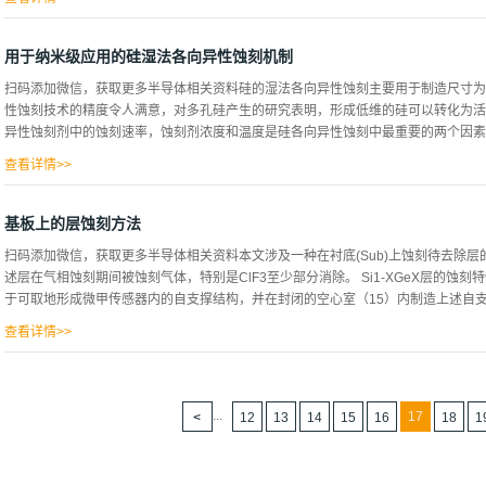
起的环境负荷的同时，对于具有SiN层及Si层的基板，可以提高Si对SiN的去除选
在不同晶体面的蚀刻速度有很大不同。 在CVD法成膜的Si膜中，由于不同地点的
用于纳米级应用的硅湿法各向异性蚀刻机制
地点无法进行蚀刻，导致了Si膜无法去除加工的问题。通过利用组合物，在半导体
扫码添加微信，获取更多半导体相关资料硅的湿法各向异性蚀刻主要用于制造尺寸为
环境中的负载，对于具有SiN层及Si层的基板，可进行Si蚀刻速率高，且Si对Si
性蚀刻技术的精度令人满意，对多孔硅产生的研究表明，形成低维的硅可以转化为活
的基板，芯片分别采用CVD法将Si膜成膜到厚度为500的Si基板上的Si膜基板，Low Pre
异性蚀刻剂中的蚀刻速率，蚀刻剂浓度和温度是硅各向异性蚀刻中最重要的两个因素，
上的SiN膜基板，切割成方圆1cm的尺寸。 表2以上测量了表2所载韦特蚀刻组合物表
中。Si膜的蚀刻速度...
查看详情>>
晶体取向的硅蚀刻速率和表面粗糙度的影响。 图7-2从图7-2(a)中可以看出，由于
个例外，大多数分析的方向显示最大值为20重量%。Si的腐蚀速率随着TMAH浓度的
基板上的层蚀刻方法
刻速率稳步降低(见图7-2b),然而蚀刻速率比也随着温度的降低和浓度的增加而降
扫码添加微信，获取更多半导体相关资料本文涉及一种在衬底(Sub)上蚀刻待去除层的
向异性比的变化，蚀刻剂浓度和温度的变化可以控制凹面结构中表面的电流变率,由
述层在气相蚀刻期间被蚀刻气体，特别是ClF3至少部分消除。 Si1-XGeX层的蚀刻特
蚀刻速率的另一种潜在方法是引入添加剂以改变TMAH蚀刻特性，添加剂引入的两个
于可取地形成微甲传感器内的自支撑结构，并在封闭的空心室（15）内制造上述自支撑结构。
别是对于低TMAH浓度，通过比较TMAH和KOH两种ctchants的各向异性分布
有影响。因此，建议使用K2CO向TMAH中加入钾离子。 图7-3图7-3沿着从...
查看详情>>
X层是牺牲层及填充层，对硅以高选择性蚀刻。 在微机械传感器的制造工艺中，在
而结构化，随后，牺牲层被选择性地移除以实现结构的暴露，基本上，牺牲层可以干
层，在其上沉积例如厚的Epi多晶硅层，进行表面铝金属层的沉积和结构化，将要暴露的传感
...
17
12
13
14
15
16
18
1
的基于氟的硅深度蚀刻方法进行蚀刻，传感器元件的暴露由牺牲层蚀刻实现，上述蚀
质通过气相蚀刻方法消除，上述下蚀刻技术的缺点氧化物不仅在暴露的传感器区域下
被移除，因此存在分路和泄漏电流的危险，必须防止下蚀刻的氧化物区域，只能通过