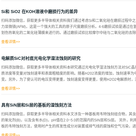
究中，使用了用30nm二氧化硅涂层的电阻率为500Ucm的p型Si（111）和Si（115
的样品。利用PVDUHV系统，采用电子束蒸发法以0.5˚As1，沉积10或20nm的Ni
Si和 SiO2 在KOH溶液中磨损行为的差异
活SSD过程，RTA处理在氮气气氛中进行5min，然后，在部分具有10nmNi层的样品
扫码添加微信，获取更多半导体相关资料我们通过考虑Si和二氧化硅在磨损过程中
扫描电镜扫描电镜的表征，以评估样品的表面形貌。为了从扫描电镜图像中确定Ni岛的大
力显微镜(AFM)，这是一个强大的工具的原子尺度磨损分析。4-6磨损试验是通过在
具，该工具允许删除单个岛屿区域（像素）及其在图像中的数量，从而允许我们确定
划伤热氧化的二氧化硅薄膜来进行的。通过磨损试验比较摩尔中硅与二氧化硅的去除体
样品表面的覆盖程度，然后从每个样本拍摄的至少3张SEM图像中计算所有参数的
度，对样品进行了突破，并进行了横截面扫描和分析。 图1在图中...
查看详情>>
硅之间的化学反应，以阐明原子尺度上的硅去除机理。本实验使用了带有封闭玻璃流体
带到二氧化硅薄膜上，划伤薄膜表面进行磨损试验。在1~6mN的正常载荷下，连续3、8
电解质SiC对衬底光电化学湿法蚀刻的研究
伤了10 310 mm的区域，然后，在约0.2mN的正常载荷下，使用相同的Si尖端，观
扫码添加微信，获取更多半导体相关资料本研究通过光电化学湿法蚀刻方法对SiC
标记，二氧化硅去除体积由划痕面积（100mm2）和磨损标记的观测深度的乘积得
质浓度等变量对蚀刻速率和表面粗糙度的影响。随着H202浓度的增加，蚀刻速率为
观察了硅尖端，由于尖半径小于10nm，没有任何蚀刻处理就获得了尖尖的原子尺度
变。另外，为了使认可的电压变得更重，蚀刻速度变得更重，使用H2O2电解质时，没有
面清晰可见，在氢氧化钾溶液中划伤二氧化硅表面后的典型Si尖端的扫描电镜图像
在尖端的末端暴露出一个平坦的表面。在1~6mN的3、8、18和38个划伤循...
查看详情>>
的热氧化工艺步骤，形成了蚀刻，虽然蚀刻速度低，但蚀刻表面的表面粗糙度非常好
酮中，用超音速雕刻30分钟，然后用同样的方法用甲醇雕刻，将此样品制成85 ℃的NH4OH : H202
具有SiN层和Si层的基板的湿蚀刻方法
H20(1 : 1 : 5)溶液处理，与表面的有机物质量，去除了杂质，之后用HF : H2O(
扫码添加微信，获取更多半导体相关资料本文涉及一种基板用韦特蚀刻组合物，其含有0.1
氧化层放入石灰石的HF溶液中去除，将蚀刻分开，观察了电压和全电解质浓度下的蚀刻
的氧化剂(B)，以及含有水(D)，pH值在2.0~5.0的范围内的SiN层和Si层。 另外
察蚀刻的样子，并观察到蚀刻的深度，用AFM测量了表面的粗糙度。如果认可1 : 75 
板的韦特蚀刻方法，使用时产生的挥发性成分对装置或排气线的腐蚀和空气污染，进而
孔质，气孔的大小为50 nm，如果将该样品在1000 ℃下进行热氧化，由于高表面能量
温...
查看详情>>