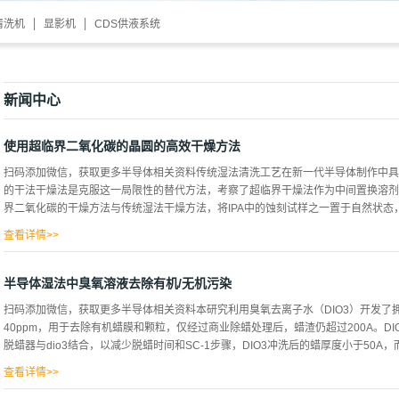
清洗机
显影机
CDS供液系统
新闻中心
使用超临界二氧化碳的晶圆的高效干燥方法
扫码添加微信，获取更多半导体相关资料传统湿法清洗工艺在新一代半导体制作中具
的干法干燥法是克服这一局限性的替代方法，考察了超临界干燥法作为中间置换溶剂
界二氧化碳的干燥方法与传统湿法干燥方法，将IPA中的蚀刻试样之一置于自然状态，另一
查看详情>>
bar条件下超临界二氧化碳， 4分钟后用SEM观测，并观察了IPA的stiction程度，
比15后均可见下支撑体粘附现象，但是用超临界二氧化碳，可以看到长宽比没有stict
半导体湿法中臭氧溶液去除有机/无机污染
难判断超临界二氧化碳的效果，所以用最大长宽比为75的示例2观察了不同时间、
扫码添加微信，获取更多半导体相关资料本研究利用臭氧去离子水（DIO3）开发了
动时间下的静摩擦力程度，对不同流动时间分别进行了6分钟、8分钟、10分钟和12分
40ppm，用于去除有机蜡膜和颗粒，仅经过商业除蜡处理后，蜡渣仍超过200A。DI
时为45，10分钟时为55，12分钟时为65，可见悬臂梁不发生坍塌，这使得flow时间越长
脱蜡器与dio3结合，以减少脱蜡时间和SC-1步骤，DIO3冲洗后的蜡厚度小于50A，
（图19）在此基础上对IPA各内部余量的长宽比进行了比较分析, 基于前面使用VOC的
当407.8 ppm时，长宽...
查看详情>>