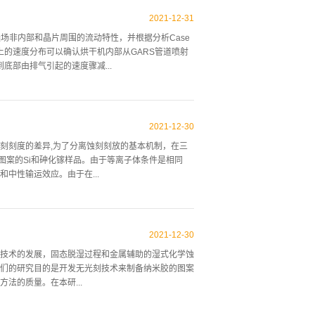
理过的表面的光学图像显示了更薄的蜡层，这表明不需要
去除效率。为了在短时间内去除蜡，将商用除蜡剂与
2021
-
12
-
31
品4min后，剩余蜡厚度随时间的变化，用dio3冲洗
场非内部和晶片周围的流动特性，并根据分析Case
后，常规脱蜡和去离子水冲洗工艺后仍有厚度大于
的速度分布可以确认烘干机内部从GARS管道喷射
50A。用dio3代替DI冲洗后，接触角降低，蜡残留
部由排气引起的速度骤减...
臭氧处理如何，接触角都完全亲水性。为了确认包括
生的压力差。 图3.1.1 图 3.1.2对Casel
过观察遗迹线，可以判断，当下降气流乘坐晶片表面流出
2021
-
12
-
30
。根据晶片位置的不同，气流的特性也有所不同，特
刻刻度的差异,为了分离蚀刻刻放的基本机制，在三
，观察到像图3.1.3中一样，下降到晶片中心的气流
刻相同图案的Si和砷化镓样品。由于等离子体条件是相同
而且，在晶片10的下部，在速度转向排气部的过程
中性输运效应。由于在...
顺畅。 图3.1.3将气体喷射角降低30度时，管道
底的较高温度下，长宽比比例占主导地位，但对硅的
化的尺度,同样，这种影响在硅中比在砷化镓蚀刻速
2021
-
12
-
30
下，该模型被扩展到包括一种蚀刻抑制剂的沉积，以解
技术的发展，固态脱湿过程和金属辅助的湿式化学蚀
及其他非均匀性机制的重要性。 图1实验使用电子回
们的研究目的是开发无光刻技术来制备纳米胶的图案
涡轮分子泵的泵送速度，来控制2mTorr的腔室压力，
法的质量。在本研...
50K。中性通量10%的变化导致本实验长宽比蚀刻