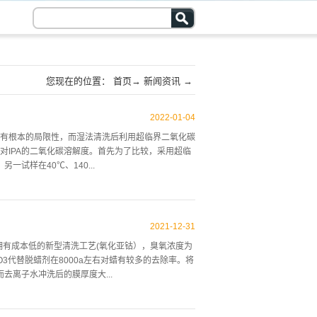
您现在的位置：
首页
→
新闻资讯
→
2022
-
01
-
04
有根本的局限性，而湿法清洗后利用超临界二氧化碳
对IPA的二氧化碳溶解度。首先为了比较，采用超临
试样在40℃、140...
其长宽比增长率为2.5，最大长宽比为37.5的示例，长宽
ion到最大长宽比由于用最大长宽比为37.5的示例很
2021
-
12
-
31
不同压力、不同温度的效果。为了了解悬臂梁在不同流
拥有成本低的新型清洗工艺(氧化亚钴），臭氧浓度为
钟的实验，结果表明:6分钟时高宽比为30，8分钟
O3代替脱蜡剂在8000a左右对蜡有较多的去除率。将
，IPA的去除量越大，结构的stiction就越小。
而去离子水冲洗后的膜厚度大...
数据，当室内余量为850ppm时，长宽比为37.5，