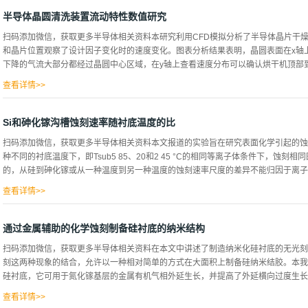
于200A。用DIO3冲洗代替DI冲洗后，接触角较低，表面完全亲水。用DIO3处
进一步的清洗步骤。将SC-1清洗步骤与DIO3冲洗工艺相结合，进一步提高了颗粒
半导体晶圆清洗装置流动特性数值研究
dio3结合，新工艺的目标是减少脱蜡时间和SC-1步骤。在脱蜡机（1：40）中处理样
扫码添加微信，获取更多半导体相关资料本研究利用CFD模拟分析了半导体晶片干燥
法处理膜后，即使在较短的处理时间内，膜的厚度也低于100a，脱蜡剂处理4分钟
和晶片位置观察了设计因子变化时的速度变化。图表分析结果表明，晶圆表面在x轴上
200A的蜡残留。另一方面，脱蜡过程后的dio3冲洗而不是去离子水冲洗的蜡含量小于
下降的气流大部分都经过晶圆中心区域，在y轴上查看速度分布可以确认烘干机顶部到底
较少，这表明没有进一步的清洗步骤来去除所需的蜡，冲洗后加入SC-1步骤，无论
SC-1清洗的几个步骤的PRE，使用200mmp型（100）进行...
查看详情>>
现象。据判断，晶片×轴两端速度急剧上升的原因是进入晶片区域的气流离开晶片时排气过程中产
进行了模拟结果的现状分析，整体气流的趋势如图3.1.1的遗迹线和图3.1.2，通
Si和砷化镓沟槽蚀刻速率随衬底温度的比
下部时，气流分成两条支路，这里预计也会出现速度停滞，并有污染物残留的可能性
扫码添加微信，获取更多半导体相关资料本文报道的实验旨在研究表面化学引起的蚀
别是晶片6上部产生的下降气流相对于其他晶片而言较大，因此在中心的速度大幅上升
种不同的衬底温度下，即Tsub5 85、20和2 45 °C的相同等离子体条件下，蚀
主边缘的速度急剧上升，这看起来像是晶片2上部左右侧发生的涡流区域向下扩张。
的，从硅到砷化镓或从一种温度到另一种温度的蚀刻速率尺度的差异不能归因于离子和
中，观察到了速度向量的贫化较大的区域。另外，烘干机内部共同出现的涡流区域和流动
中喷射的气体的角度朝向烘干机盖和晶片之间，气流无法...
查看详情>>
两种衬底材料中蚀刻了相同的特征，因此几何因素也保持不变。我们表明，在两种衬
影响明显更强。对于砷化镓和Si，在最低温度下可以观察到一个更复杂的、随时间变
通过金属辅助的化学蚀刻制备硅衬底的纳米结构
率中更明显,数据用纯中性通量阴影的离子中性协同模型35,36很好地描述,在低温
扫码添加微信，获取更多半导体相关资料在本文中讲述了制造纳米化硅衬底的无光刻
释非长宽比的比例。在总结之前，讨论了这些结果对最小化蚀刻率刻度效应的影响以
刻这两种现象的结合，允许以一种相对简单的方式在大面积上制备硅纳米结胶。本我
旋共振~ECR，见图1。在处理过程中，通过将电容压力计的输出反馈到限制1500l/s
硅衬底，它可用于氮化镓基层的金属有机气相外延生长，并提高了外延横向过度生长方
石英内衬温度用于近似气体温度38；在本研究中最长的蚀刻期间增加200K，可高达7
率10%的变化，为了引起蚀刻率的变化，通过红外干涉仪现场监测的毯状蚀刻率没...
查看详情>>