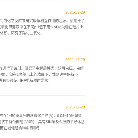
）衬底，采用PECVD工艺，将衬底切成1212mm2
层，然后，在Ni层的850C(RTA)系统下退火，以激
2021
-
12
-
29
上，重复10或20nmNi层的沉积和RTA处理。进行了
之间的化学反应来研究摩擦相互作用的起源。使用原子
小和表面分布，使用了“ImageJ”的粒子表征工
氢氧化钾溶液中在不同pH值下用SiAFM尖端在硅片上
岛屿半径、表面密度和覆盖率，覆盖率对应于金属对
积，研究了硅与二氧化...
平均值和标准差值，为了确定所得到的硅纳米柱的高
单元的商业式AFM，将溶液注入电池后，将Si尖端
、18和38个循环，尖端扫描速度为20mm/s，划
2021
-
12
-
29
察到较大的二氧化硅表面积为20 320 mm来成像磨损
晶片进行了蚀刻。研究了电解质种类、认可电压、电解
到。为了澄清表面氧化，我们用透射电镜（透射电镜）
中值，但在1摩尔以上的浓度下，蚀刻速率保持不
图像。 图2具有少量天然氧化物层的硅单晶的晶格平
经过使用HF电解质时要求...
中显示（见图2），硅尖端的顶端已被均匀地去除，并
，表明了进行消磁的可能性。将SiC晶片表面放入丙
 : H20(1 : 1 : 5)溶液和HC1 :用H202 :
2021
-
12
-
28
1 : 10)溶液去除了表面存在的自然氧化膜。通过将形成的
~50质量%的含氟化合物(A)，0.04~10质量%
速度变化，蚀刻深度以@-step测量，通过SEM观
，利用该韦特蚀刻组合物的、具有SiN层及Si层的半导体基
HF电解质和3.5 V的电压引起光电化学反应，形成多
在减轻组合物中氮粉引...
和大量的Si成分，多孔SiC在低于原来的SiC晶片的