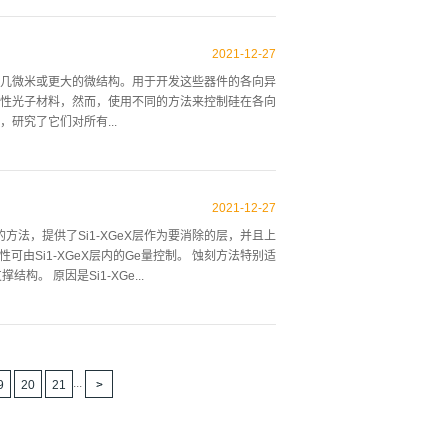
择性。已知Si膜可以用碱性水溶液去除，而碱性水溶液
晶面朝向不同的方向，所以在裸露着难以蚀刻的一面的
2021
-
12
-
27
元件的制造工艺中，减轻装置或排气线的腐蚀或氮粉中
几微米或更大的微结构。用于开发这些器件的各向异
N的去除选择性高的韦特蚀刻。在实施例和比较例中使用
性光子材料，然而，使用不同的方法来控制硅在各向
ssure CVD法将SiN膜成膜到厚度为500的Si基板
研究了它们对所有...
4所载温度下Si膜及SiN膜的蚀刻速率,结果显示在表4
三氧化二甲烷浓度从10重量%到25重量%不等，除了一
降低而稳定增加大约2-5wt%，随着温度的降低，蚀
2021
-
12
-
27
低，从而影响蚀刻过程的实际各向异性。这些结果，即各
方法，提供了Si1-XGeX层作为要消除的层，并且上
于表面粗糙度可变，这样的实验尚不令人满意。调节
性可由Si1-XGeX层内的Ge量控制。 蚀刻方法特别适
结果是调节TMAH的各向异性和改善表面粗糙度，特
 原因是Si1-XGe...
，表明不仅氢氧根离子，而且阳离子都对各向异性腐蚀机理
基板上形成牺牲层，在上述牺牲层上沉积另一结构物层
法或湿法化学去除。 在多晶硅层上沉积其他氧化物
器结构可取地通过DE 42 41 045 C1号所述
...
9
20
21
刻时氧化物在传感器区域下部典型地由含氟化氢酸介
部被移除，而且在多晶硅打印导体上方和部分下方也
复杂的工艺进行保护。我们仍然需要为传感器元件的