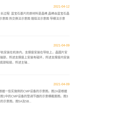
砸平即可。四、焊锡加温将焊锡条放入焊锡锅，通电
面的氧化层刮掉，这时将铜编织线两端分别浸泡在助焊
2021
-
04
-
12
端子全部进入锡锅中为止，放置2-4秒后即可。五、电
体生长过程: 蓝宝石基片的原材料是晶棒,晶棒由蓝宝石晶
行加工处理，如图所示：料厚=4mm 六、 将制作
示意图 热交换法示意图 熔焰法示意图 导模法示意
加工部位的根部包住，即完成。免责声明：文章来源
宝石晶棒加工制作工艺流程: 蓝宝石晶片加工制作工艺流
观点，如有侵权请联系本网站删除。
2021
-
04
-
09
导轨安装在机体内，支撑座安装在导轨上，晶圆片安
端部，所述支撑座上安装有磁环，所述支撑座内安装
部粘接，所述主轴...
有支撑杆，支撑杆的外部滑动套装有滑动套，滑动套
连接有支撑块，支撑块的端部固定连接有定位环。定
2021
-
04
-
09
滑动连接。第一磁圈的外圈处固定连接有磁棒，所述
是绘示根据一些实施例的CMP设备的示意图。图2A是根据
相同磁极，所述磁杆、第一磁圈、磁棒、第二磁圈与
图1中的CMP设备的垫调节器的示意横截面图。图3
胶圈，所述粘接环上开设有若干个通孔，所述粘接环
意图。图5A及5B...
合使用，使得晶圆在切割过程中，底部受到重力与磁
直接被胶板包裹，同时通过胶板将晶圆固定在支撑座