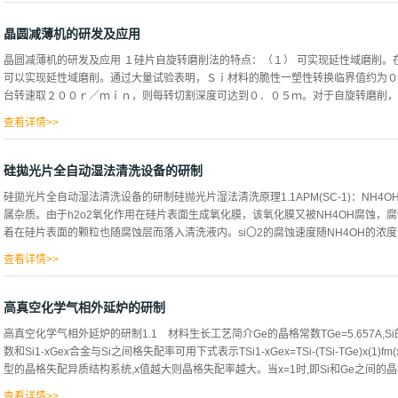
上，无需另外采用固...
是根据一些实施例的图4中的CMP设备的垫调节器的示意仰视图。图6是绘示根据一
是绘示根据一些实施例的CMP设备100的示意图。如图1中所展示，CMP设备100包含
晶圆减薄机的研发及应用
105安置于压板102上且包含面向晶片载体104及垫调节器110的抛光表面105A。
晶圆减薄机的研发及应用 １硅片自旋转磨削法的特点：（１） 可实现延性域磨削
垫105围绕第一轴线103旋转。晶片载体104包含轴件106及耦合到轴件106的平板1
可以实现延性域磨削。通过大量试验表明，Ｓｉ材料的脆性一塑性转换临界值约为０
107经配置以固持工件108，例如半导体晶片。在一些实施例中，晶片载体104经配
台转速取２００ｒ／ｍｉｎ，则每转切割深度可达到０．０５ｍ。对于自旋转磨削，由
表面105A接合。在一些实施例中，平板107可通过...
查看详情>>
对给定的轴向进给速度，如果工作台的转速足够高，就可以实现极微小磨削深度。（
提高硅片转速和砂轮轴向进给速度，可以在保持与普通磨削同样的磨削深度情况下，
硅拋光片全自动湿法清洗设备的研制
砂轮与硅片的接触长度、接触面积、切入角不变，磨削力恒定，加工状态稳定，可以
硅拋光片全自动湿法清洗设备的研制硅抛光片湿法清洗原理1.1APM(SC-1)：NH4OH
直径２００ｍｍ以上的大尺寸硅片背面磨削（ｂａｃｋｇｒｉｎｄｉｎｇ）大都采用
属杂质。由于h2o2氧化作用在硅片表面生成氧化膜，该氧化膜又被NH4OH腐蚀
背面磨削的工艺过程：硅片背面磨削一般分为两步：粗磨和精磨。在粗磨阶段，采用
着在硅片表面的颗粒也随腐蚀层而落入清洗液内。si〇2的腐蚀速度随NH4OH的浓度升高
为１００～５００ｍｍ／ｍｉｎ，磨削深度较大，般为０．５～ｌ１ＴＩＩ＇ｆｌ。
余量的９０％）。精磨时，加工余量几微米直至十几微米，采用粒度２０００＃～４
查看详情>>
０ｍｍ...
的浓度升高而快。当清洗洗液温度升高，颗粒去除率也提高，在一定温度下可达最大值，
控制在稀浓度范围内，这样不但可以有效去除颗粒，而且可以防止表面微粗糙度增加。
高真空化学气相外延炉的研制
微水流的加速度作用，可以增加颗粒去除效果，能够去除小于0.2um颗粒。1.2HPM(SC-
高真空化学气相外延炉的研制1.1 材料生长工艺简介Ge的晶格常数TGe=5.657A,Si的晶
用，硅片表面的金属杂质，将随腐蚀层而进入清洗液中，并随去离子水的冲洗而被排除
数和Si1-xGex合金与Si之间格失配率可用下式表示TSi1-xGex=TSi-(TSi-TGe)x(1)fm(x)=(
污。在室温下能去除铁和锌。一般工艺温度为65~85。。。1.3HF/HCI稀的HF/
型的晶格失配异质结构系统,x值越大则晶格失配率越大。当x=1时,即Si和Ge之间的晶格
的金属沾污。一般工艺温度为室温。设备的组成及配置2.1设备的组成设备结构外形
闭、模块化结构设计。整机按功...
查看详情>>