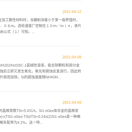
些实施例的操作CMP设备的方法的示意流程图。图1
压板102、晶片载体104及垫调节器110。抛光垫
2021
-
04
-
12
在一些实施例中，压板102可由基座101支撑且可使抛光
。在加工脆性材料时，当磨削深度小于某一临界值时，
07。轴件106经配置以围绕第二轴线113旋转。平板
．０６ｍ。进给速度厂控制在１０ｍ／ｍｉｎ，承片
置以向上或向下移动晶片108，使得晶片108可与抛光
公式（１）可知，...
２）可实现高效磨削。由公式（１）可知，通过同时
达到较高的材料去除率，适用于大余量磨削。（３）
2021
-
04
-
09
避免硅片出现中凸和塌边现象。由ｒ上述优点，现在
/H202/HzOSC-1是碱性溶液，能去除颗粒和部分金
基于硅片白旋转磨削原理的超精密磨削技术。２硅片
，腐蚀后立即又发生氧化，氧化和腐蚀反复进行，因此附
粒度４６＃～５００＃的金刚石砂轮，轴向进给速度
而加快。Si的腐蚀速度随NH4OH...
目的是迅速去除硅片背面绝大部分的多余材料（加工
０００＃的金刚石砂轮，轴向进给速度为０．５～１
一般工艺温度为60〜75°C。SC-1溶液浓度一般
通常，在SC-1的基础上增加兆声系统，由于兆声
2021
-
04
-
09
2)：HCI/H202/H20由于硅表面的氧化和腐蚀作
格常数TSi=5.431A。Si1-xGex体合金的晶格常
。SC-2用于去除硅片表面的钠、铁、镁等金属沾
TSi1-xGex-TSi)/TSi=0.24x(2)Si1-xGex是一种典
HC1溶液可以去除硅片表面的自然氧化膜，同时去除表面
失配率为4.2%。这一特...
如图1所示，硅抛光片全自动湿法清洗设备采用全封