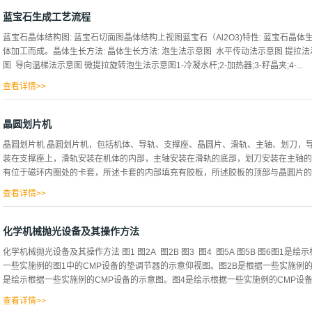
住，然后用专用钳子将接线端子夹紧，将铜编织线固定在铜端子里后用手锤将铜端子
加热，当焊锡条溶化后，再加热20-30分钟，表面起氧化反应即可。用一铁片将表
蓝宝石生成工艺流程
剂中2-3秒，取出后垂直放入锡锅内，放入深度与专用夹具平行即可。另一端与接线
蓝宝石晶体结构图: 蓝宝石切面图晶体结构上视图蓝宝石（Al2O3)特性: 蓝宝石晶
极头制作待铜编织线冷却后，将多余的焊锡及铜线去掉，将专用夹具去掉后将这部分进
体加工而成。晶体生长方法: 晶体生长方法: 泡生法示意图 水平传动法示意图 提拉法
好的电极套上18的腊管，用绝缘胶布将两端的腊管头部与端子根部包住，另一端与
图 导向温梯法示意图 微提拉旋转泡生法示意图1-冷凝水杆;2-加热器;3-籽晶夹;4-...
于网络，不代表本公司观点，如有侵权请联系本网站删除。
查看详情>>
热交换器顶部；5-坩锅;6-晶体;7-固/液界面;8-熔体;9-支撑杆;10-热屏蔽系统蓝
程: 蓝宝石晶棒加工制作工艺流程图片: 免责声明：文章来源于网络，不代表本公司
晶圆划片机
晶圆划片机 晶圆划片机，包括机体、导轨、支撑座、晶圆片、滑轨、主轴、划刀，
装在支撑座上，滑轨安装在机体的内部，主轴安装在滑轨的底部，划刀安装在主轴的
有位于磁环内圈处的卡套，所述卡套的内部填充有胶板，所述胶板的顶部与晶圆片的底
查看详情>>
的外圈处固定连接有磁杆，所述磁杆的端部固定连接有第一磁圈。支撑座的顶部安装
的外侧螺纹连接有螺栓，螺栓的端部贯穿并延伸至滑动套的内部，滑动套的侧面固定
化学机械抛光设备及其操作方法
位环的内部填充有粘接环，定位环的直径大于晶圆片的直径，粘接环与晶圆片为轴向
化学机械抛光设备及其操作方法 图1 图2A 图2B 图3 图4 图5A 图5B 图6图1
磁棒的端部固定连接有第二磁圈，所述磁杆、第一磁圈、磁棒、第二磁圈的磁极均为
一些实施例的图1中的CMP设备的垫调节器的示意仰视图。图2B是根据一些实施例的
磁环为同极相斥状态。胶板的材质为工业级橡皮泥材质，所述粘接环的材质为粘性橡
是绘示根据一些实施例的CMP设备的示意图。图4是绘示根据一些实施例的CMP设备的示
上通孔的形状与晶圆片的形状相适配。1、该晶圆划片机，通过卡套与胶板之间的配
力相斥的力度直接陷进胶板的内部，通过胶板的柔性设计，使得晶圆在切割时，底部
查看详情>>