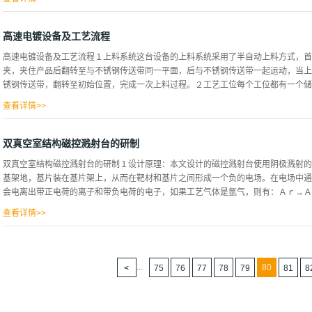
点使Si1-xGex/Si结构的生长有别于晶格匹配材料异质结构的情况,其中必需考虑
出现的新的电学与光学特性。由于工艺方面的原因,70年代以前,无论在硅单晶衬底上或在
高速电镀设备及工艺流程
异质结外延层,多半会发生三维岛状生长并出现大量的穿透位错,堆垛层错和裂文[6]。
高速电镀设备及工艺流程１上料系统这台设备的上料系统采用了半自动上料方式，首
应用低温高真空化学气相外延技术生长硅外延片[7]。90年代中期用同样的方法已研制出合
夹，夹住产品后翻转至与不锈钢传送带同一平面，后与不锈钢传送带一起运动，当上
气相外延技术来生长锗硅薄层,解决了高温生长外延材料的许多缺点,保证原子级的清
锈钢传送带，翻转至初始位置，完成一次上料过程。２工艺工位每个工位都有一个储液
长,防止应变弛豫和三维岛状生长以提高晶格完整性,实现原位掺杂,防止界面互扩散以获.
查看详情>>
体打到工艺槽，形成环状循环（工艺槽在储液罐上面，有一定的距离）。这样的设计
体及时排走，避免气泡停留在框架表面。从而提高电镀产品质量，保证镀品成品率。
双真空室结构磁控溅射台的研制
产品跟踪系统，有了这套跟踪系统能检测哪段工位有无产品掉落。主要工作原理为：
双真空室结构磁控溅射台的研制１设计原理：本文设计的磁控溅射台使用阴极溅射的
并记录下产品数量；若下一记数器的数据与上一记数器记录的数据不相同，会立到报
基架地，基片装在基片架上，从而在靶材和基片之间形成一个负的电场。在电场中通
率，提高了成品率，还节约了材料和降低成本。２.２储液罐电镀设备每个工艺槽都
会电离出带正电荷的离子和带负电荷的电子，如果工艺气体是氩气，则有：Ａｒ→Ａｒ+
面，保证镀品质量；若液位不够，工艺槽内会出现时有溶液上来，时而无液体，你想
槽提供稳定的液拉，就必须由储液槽内的高低位传感器进行控制。若液位低于低位传
查看详情>>
位高于高位传感器，也会报警，此...
使氩离子加速向阴极移动，自由电子则移向正极。这个过程中，加速电子跟更多的氩
生电离。上述过程持续重复，就能产生巨大数量的氩离子和电子，在靶材和基片之间
靶材，因氩离子具有较大的质量，能量较大，碰撞靶材后引起靶材原子逸出并沉积在
...
80
75
76
77
78
79
81
8
在阴极靶材背面合理地安装一块永久磁铁。磁铁的磁场强迫自由电子作额外的螺旋运
裂，并使得等离子区具有更好的同质性，能够更好的利用靶材，减少由溅射粒子引起
是由非导体材料组成，则轰击靶材的工艺气体离子就不能被传导电子中和，溅射过程