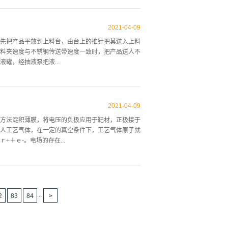
“临界厚度”以及控制和充分利用由于应力引起能带变化而
锗单晶衬底上,均未能生长出高质量的Si1-xGex
2021
-
04
-
09
由于近年来外延工艺技术的发展,80年代中期人们开始
先把产品平放到上料台，由台上的推针把其送入上料
格的Si1-xGex外延片[8]。应用低温高真空化学
料夹速度与不锈钢传送带速度一致时，把产品送人不
洁的生长表面,防止引入不希望的缺陷,实现二维共度生
罐，经抽液泵把液...
..
不但加快了药水浓度的补充，也把工作液中产生的气
２.１工艺檀有液位传感器，在槽内有几段工位具备
2021
-
04
-
09
产品进入第一个工艺槽时，该处的记数器开始工作，
方法淀积薄膜，将电压的负极应用于靶材，正极接于
警（由电脑上读取）。跟踪系统的存在减少了废品
人工艺气体，在一定的真空条件下，工艺气体原子就
配一个储液槽，除装药水外，还保证工艺槽内药水液
＋ｅ-。电场的存在...
，这样的工作液面能生产产品吗，要让储液罐为工艺
感器，会报警，此时必须添加溶液至规定刻度；若液
原子发生碰撞，电子的动能使得受到碰撞的氩原子发
形成等离子区。等离子区中大量带正电的氩离子飞向
基片上。图１显示了本设备的溅射成膜原理。 如果
...
2
83
84
动，就可以延长电子的移动路径，产生更高等级的分
的靶材再沉积的数量，避免弧光放电现象。如果阴极
就会熄火，所以绝缘靶材或电介质靶材不能使用直流