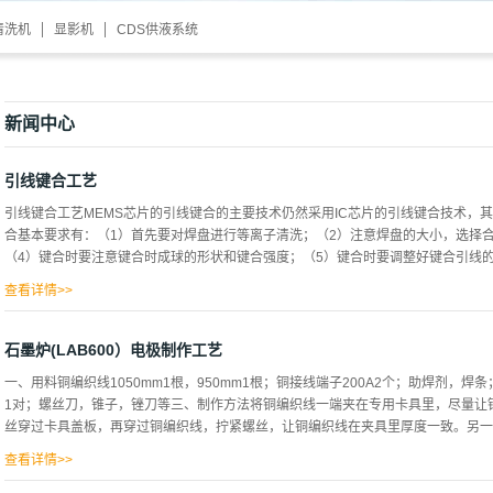
清洗机
显影机
CDS供液系统
新闻中心
引线键合工艺
引线键合工艺MEMS芯片的引线键合的主要技术仍然采用IC芯片的引线键合技术，
合基本要求有：（1）首先要对焊盘进行等离子清洗；（2）注意焊盘的大小，选择
（4）键合时要注意键合时成球的形状和键合强度；（5）键合时要调整好键合引线的高
查看详情>>
常用的引线键合设备有热压键合、超声键合和热超声键合。 （1）热压键合法：热压键合法
结合,使原子发生接触,导致固体扩散键合。键合时承受压力的部位，在一定的时间
石墨炉(LAB600）电极制作工艺
(PlasticDeformation)和扩散。塑性变形是破坏任何接触表面所必需的,这样
一、用料铜编织线1050mm1根，950mm1根；铜接线端子200A2个；助焊剂，
动。该方法主要用于金丝键合。（2）超声键合法：焊丝超声键合是塑性流动与摩擦
1对；螺丝刀，锥子，锉刀等三、制作方法将铜编织线一端夹在专用卡具里，尽量让
送到一个金属传感器(Metal“HORN”)上。当石英晶体上通电时，金属传感器就
丝穿过卡具盖板，再穿过铜编织线，拧紧螺丝，让铜编织线在夹具里厚度一致。另一端
过超声发生器发生，振幅一般在4-5个微米。在传感器的末端装上焊具，当焊具随
过由上而下的压力发生塑性变形。大部分塑性变形在键合点承受超...
查看详情>>