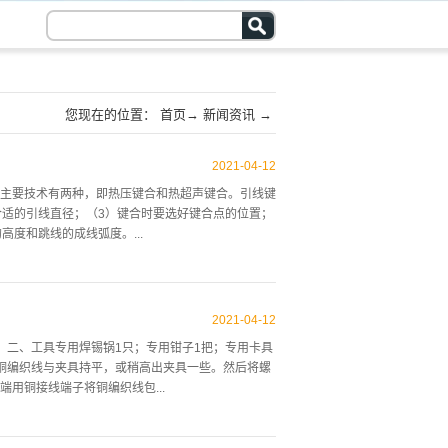
您现在的位置：
首页
→
新闻资讯
→
2021
-
04
-
12
其主要技术有两种，即热压键合和热超声键合。引线键
合适的引线直径；（3）键合时要选好键合点的位置；
度和跳线的成线弧度。...
的机制是低温扩散和塑性流动(PlasticFlow)的
、温度和压力的周期中，接触的表面就会发生塑性变形
2021
-
04
-
12
才能使金属的表面之间融合。在键合中,焊丝的变形就是塑性流
焊条；二、工具专用焊锡锅1只；专用钳子1把；专用卡具
的结合。通过石英晶体或磁力控制，把摩擦的动作传
铜编织线与夹具持平，或稍高出夹具一些。然后将螺
会伸延；当断开电压时，传感器就会相应收缩。这些动作通
用铜接线端子将铜编织线包...
着传感器伸缩前后振动时，焊丝就在键合点上摩擦，通