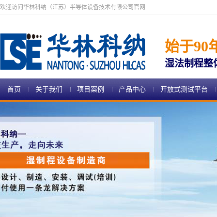
欢迎访问华林科纳（江苏）半导体设备技术有限公司官网
始于90
湿法制程整
首页
关于我们
项目案例
产品中心
开放式测试平台