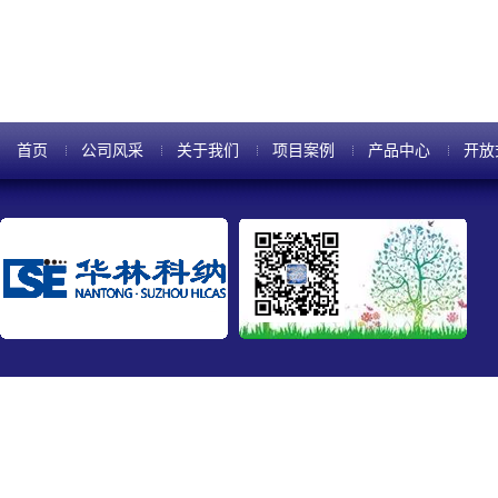
内有重大影响的新材料产业项目
料生产基地。一季...
首页
公司风采
关于我们
项目案例
产品中心
开放