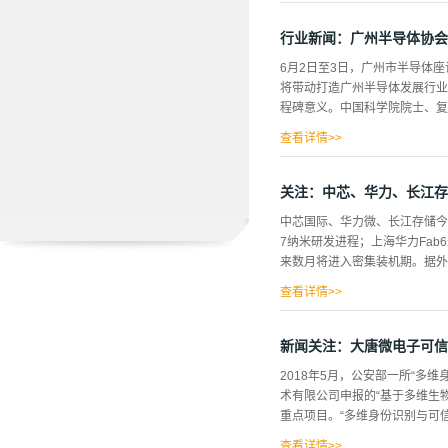
EMS发表。超大规模集成电路
如何有效去除显影缺陷一直是业
行业新闻：广州半导体协会
院马玲同学通过向校内、企业导
6月2日至3日，广州市半导体
缺陷物理模型，可以探究单硅片
将带动打造广州半导体发展行业
道路。同时，这一模型的提出还
程碑意义。中国科学院院士、复
可以关注华林科纳（江苏）半导体设备
查看详情>>
中科院微电子所所长叶甜春、复
体企业代表及来自社会各界的1
关注：中芯、华力、长江存
上，来自业界、学界、投资界和
中芯国际、华力微、长江存储今年
讨论。“我很高兴看到广州的半
7纳米研发进程；上海华力Fa
做全，不如选择在一个点上做深
来数月将进入密集装机期。据外媒
州开发区集成电路价值创新园顾
乏自己的认证平台，终端客户只
查看详情>>
自己的IC设计...
亿美元。EUV是当前半导体产业
米以下的关键微影机台，包括英
新闻关注：大唐微电子可信
约长达22个月，若以中芯目前订
2018年5月，公安部一所“多
米FinFET将风险试产任务，
术有限公司申报的“基于多维生
孟松则扮演先进技术蓝图规划的
重点项目。“多维身份识别与可信认
队重整旗鼓之后的雄心，此时下
进口能否顺利进入大陆；二是设
查看详情>>