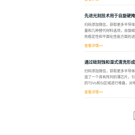
方法不同，它们对TOC的反应
可以产生卤素、硝酸盐和硫酸盐
先进光刻技术用于自旋硬掩
水的样品中，然后测量所得溶液
扫码添加微信，获取更多半导体
以准确测量TOC浓度。这两种
量和几种替代材料选项，自旋碳
的组成部分方面都发挥了独特的
热稳定性和平面化性能方面的进展。
行的开始，然而，分析仪Y对浓度
其中一个受影响的UPW系统中收
查看详情>>
-丙基-1-醇(A)、对苯酚(P
配方。有些聚合物在一定的烘烤
通过硅刻蚀和湿式清洗形成
配方中加入了交联剂和热酸发生器
扫码添加微信，获取更多半导体
在220到400°C之间。 图
造了一个具有阵列的薄芯片，引
陷。在石英晶体平衡上累积收集在
的TSVs和Si区域进行堆叠，对
少排气量，比旧版本减少约4倍。
上，用氧等离子体将模式从SiBAR
查看详情>>
连接表现出低电阻，菊花链完美
有很多，其中之一是表面传感型
块进行层压连接，具有以下优点
增加，因此可以增加传感器面积
为了实现这一系统，我们专注于
工艺可以以高产率（约83%）