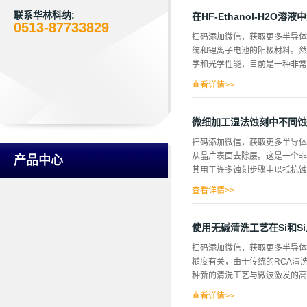
了一种波纹膜，波纹薄膜结构如
用聚四氟乙烯设计，这是一种对
联系华林科纳:
在HF-Ethanol-H2O
0513-87733829
的压力，以确保适当的密封。在湿
扫码添加微信，获取更多半导体
蚀刻过程中，使用棒状筒式加热
统和锂离子电池的阳极材料。然
传递热量，并且在顶部使用了一
学和光学性能，目前是一种非常适
间的蚀刻时间后，溶液的水平也
蚀刻的晶片的另一侧与水接触。
查看详情>>
以上）、中孔（50-2nm）和
而受到越来越多的关注。在本研
微细加工湿法蚀刻中不同蚀
流密度和蚀刻时间。用场发射扫
扫码添加微信，获取更多半导体
备了掺硼型单晶硅片。这些晶圆
从晶片表面去除层。这是一个非
产品中心
在低电阻率样品的1×1Cm2片
其用于许多蚀刻步骤中以抵抗蚀
Cm~12Ω。Cm。通过RC
是在10mA/Cm2~50mA/C
查看详情>>
以称为制作空腔，这些空腔应该
成功之处在于，多层结构的顶层
使用无碱清洗工艺在Si和Si
为选择性。在一些蚀刻情况下，
扫码添加微信，获取更多半导体相
质或蚀刻剂从晶片上去除材料的
糙度有关，由于传统的RCA清
晶片上沉积和构图这些掩模。湿
种新的清洗工艺与微波激发的高密
们在厚膜蚀刻期间导致较大的偏
在晶片背面研磨之后通常非常薄
查看详情>>