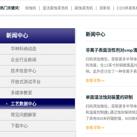
热门关键词：
刻蚀机
湿法腐蚀清洗机
腐蚀清洗机
显影机
CDS供液系
新闻中心
新闻中心
华林科纳动态
非离子表面活性剂对cmp
企业行业新闻
扫码添加微信，获取更多半导体
的浓度，在12英寸的铜图案晶
技术信息中心
响。此外还讨论了一种非离子表面
查看详情>>
开放式测试平台
设计为三步铜CMP工艺，因此
多媒体教室
上；第三步是清洁阻挡金属和部
单面湿法蚀刻装置的研制
超电子学清洗抛光晶片，然后在
工艺数据中心
扫码添加微信，获取更多半导体
(KLATencor)和SEMVi
和温度控制器),通过蚀刻保持
常见问题解答
晶片的示意图，图1(b)为CM
了具有800米的辐射度、600纳
晶片单一缺陷图，这张图上有80
下载中心
100个区域点来确定缺陷到底是
查看详情>>