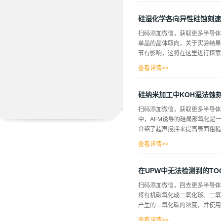
纹，导致晶片具有显著...
导致微粗糙度降低。此外，这种
多。 图2首先使用一个矢量信
硅湿化学各向异性硅蚀刻速
直流源偏置目标偏置，然后将该源被
扫码添加微信，获取更多半导体
性是电流运行能力是(110)方向
单晶的晶体取向，关于实验结果
1/f噪声,如图3所示，与（100
节有影响，这将在这里进行探索
近20年，且必须严重降低这一
时只冲洗一次,可以在小于5m...
查看详情>>
石晶格中，其他的表面可以是平
大分子，最小值会变得更加明显(
硅纳米加工中KOH湿法蚀
表面，并在h110i上产生非
扫码添加微信，获取更多半导体
Sih111i蚀刻速率的活化能
中，AFM诱导的硅局部氧化是
赖性就会改变，最终，步骤间的
介绍了超声搅拌来提高表面粗糙
示,在上部在这些步骤之间有一
的原子核，成核速率与取向无关,
查看详情>>
验均采用（110）取向硅片进行
氢氟水溶液中钝化氢，然后用SPL
在UPW中无法检测到的TO
的，使用高掺杂硅悬臂尖端(尖端半径
扫码添加微信，回去更多半导体
端和样品之间的电压偏差产生电
将有机碳氧化成二氧化碳。二氧
纳米结构，由于晶体平面不同，
产生的二氧化碳的浓度，并使用
还引入了超声波搅拌(43kHz
进行了纳米尺度线宽的测量。为
查看详情>>