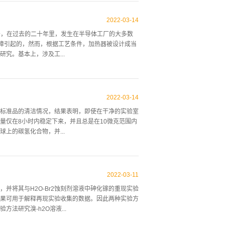
2 cm-2eV-1的优异界面缺陷密度，有助于292 s的最
 介绍为了抑制晶片表面的复合，已经出现了许多钝化
2022
-
03
-
14
学钝化和固定负密度引起的场效应钝化而被广泛应用于
告，在过去的二十年里，发生在半导体工厂的大多数
离子体增强化学沉积(PECVD)来沉积。然而，对ALD
故障引起的，然而，根据工艺条件，加热器被设计成当
制备和沉积技术是很有前途的。一些研究者已经将溶胶-
究。基本上，涉及工...
，即聚合溶胶-凝胶法和胶体法溶胶-凝胶路线。前者是
洗材料的不相容行为。它还试图验证半导体工厂制造
因，还研究常用化学品(过氧化氢、浓硫酸、浓盐酸
2022
-
03
-
14
爆燃区甚至爆震区。最后，这项研究可以为基础设计
标准品的清洁情况，结果表明，即使在干净的实验室
厂的巨大财产损失。 介绍由于自20世纪80年代以
量仅在8小时内稳定下来，并且总是在10微克范围内
放数量的增加，不仅台湾需要相关研究，全世界也需
上的碳氢化合物，并...
，以便充分制定积极措施 化学品和不兼容性。鉴于
故发生时，联合碳化物公司是世界第七大化工...
T1006的梅特勒平衡，最大容量为1319克，分辨
却到20°C，钟的底板也可以用同样的水来冷却，闭
2022
-
03
-
11
清洗检查，也用于静水密度测定的新方法，在这种方法
并将其与H2O-Br2蚀刻剂溶液中砷化镓的重现实验
，因此密度标准也被用于样品的质量测定，而不是不
果可用于解释再现实验收集的数据。因此两种实验方
确定度进行比较，长时间监测硅密度标准的质量是困难
研究溴-h2O溶液...
标准也可能发生质量漂移，因此，我们采用以下程序
体，然后长期暴...