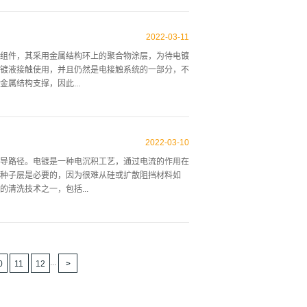
性、干燥、无碳n2气氛下建造，该玻璃腔室被直接
了PHI5700多技术系统，该系统附加到一个分配
2022
-
03
-
11
。 图 1在水吸附过程中Ga(a)和As(b)的三维
组件，其采用金属结构环上的聚合物涂层，为待电镀
谱，测量数据以点表示，底部的光谱是从一个新切割
镀液接触使用，并且仍然是电接触系统的一部分，不
分配给来自体原子和来自表面原子的发射。对于所有
属结构支撑，因此...
和GaBr3组分的排放量越来越强，它们的强度随着溴
构取代了现有技术中使用的塑料支撑和保护外壳，从
动系统的修改，提供更均匀的铜沉积晶片表面。图1
2022
-
03
-
10
属结构环的内边缘与晶片的镀侧的周边重叠，其聚合
导路径。电镀是一种电沉积工艺，通过电流的作用在
示密封优选包括同心圆形聚合物涂层金属脊，通过集
种子层是必要的，因为很难从硅或扩散阻挡材料如
用，特别是那些涉及低静水压力的应用，这种脊可能
清洗技术之一，包括...
因为Damascene过程特别只需要几分钟，并且
以使给定的晶片电镀工艺得以实现。 图 1在...
本研究中，通过预处理稀H2SO4溶液以去除在铜种
空气中以生长铜的天然氧化物。为了去除铜种子层上
SO4的情况下，首先，通过将晶片浸泡在溶液中60 s
...
0
11
12
0 s。锌酸清洗过程中，将经TS-40A碱性溶液预处
清洗(浸泡)时间。此外，所有晶片在搅拌下用去离子水冲洗
用表面分析工具如扫描电子显微镜和X射线光电子能谱