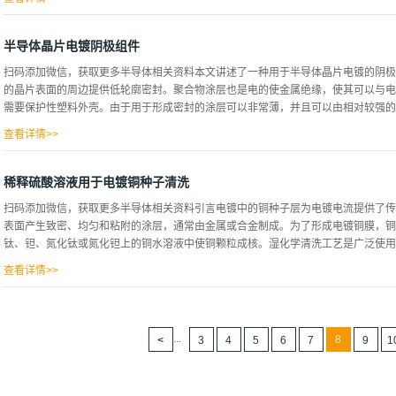
中砷化镓蚀刻的结果。实验是在一个自制的电化学室中进行的，由标准玻璃元素在惰
连接到一个集成的超高真空(UHV)系统上，该装置的示意图如图所示1，XPS测量使用
半导体晶片电镀阴极组件
室，安装在配电室上的还包括LEED系统，我们将在这里介绍用该设备进行的第一次重现实验
扫码添加微信，获取更多半导体相关资料本文讲述了一种用于半导体晶片电镀的阴极
核水平如图所示2，在120eV的电子束激发和在室温下解吸后，得到了最上面的光
的晶片表面的周边提供低轮廓密封。聚合物涂层也是电的使金属绝缘，使其可以与电
的，干净的表面获得的如图所示，两个三维核心水平的发射可以分为两个分量，分别
需要保护性塑料外壳。由于用于形成密封的涂层可以非常薄，并且可以由相对较强的金
的BE差异，以各物种排放的最大值作为参考点。 图 2随着溴沉积量的增加，AsBr3
吸附在表面的数量的增加而增加，这表明与砷化镓底物的反应在...
查看详情>>
导管组件在晶片镀侧表面上方的突出程度可以最小化。同样，这种聚合物涂层金属结
而可以显著降低组件的整体尺寸。这种紧凑的阴极组件在晶片表面上，使镀电池和振
稀释硫酸溶液用于电镀铜种子清洗
描述了采用聚合物涂覆金属结构的半导体晶片镀层的低轮廓阴极组件的一侧。同心金
扫码添加微信，获取更多半导体相关资料引言电镀中的铜种子层为电镀电流提供了传
物涂层至少设置在密封的区域内，优选在操作期间接触镀溶液的其他区域。如图1所
表面产生致密、均匀和粘附的涂层，通常由金属或合金制成。为了形成电镀铜膜，铜
中施加的力以增加局部密封预设和提供冗余来提高密封对晶片的有效性。对于某些应
钛、钽、氮化钛或氮化钽上的铜水溶液中使铜颗粒成核。湿化学清洗工艺是广泛使用的
不需要在聚合物涂层和晶片之间提供足够的密封。请注意，一个完美的密封是不需要的，
可以容忍少量的溶液侵入电接触区域。这里使用术语“密封”来表示溶液流动的足够障碍，
查看详情>>
溶剂脱脂、碱浸泡清洗和酸清洗。一般来说，已知H2SO4溶液可用于去除氧化铜。在
子层上形成的天然铜氧化物来研究铜种子层的变化表面。 实验将铜种子晶片暴露于
的天然氧化铜，我们采用了碱洗和硫酸酸洗的方法。在用TS-40A溶液预处理浸渍H2
...
8
3
4
5
6
7
9
1
来进行用于去除膜表面有机物的碱性清洗，然后在搅拌下将晶片浸渍在去离子(DI)水中2
理60 s的薄膜浸泡在稀H2SO4溶液(H2SO4与去离子水的体积比为1:20)中不同
三次，持续20秒，并在连续N2流中干燥。根据在稀H2SO4溶液中浸泡的时间，使