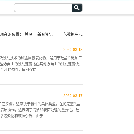
现在的位置：
首页
→
新闻资讯
→
工艺数据中心
2022
-
03
-
18
湿法蚀刻技术的碱金属氢氧化物，是用于硅晶片微加工
些方向上的蚀刻速度比在其他方向上的蚀刻速度快，
性和均匀性，同时保持...
壁的选择性，并提高表面光滑度。氧化物和氮化物在KOH
，氮化物是更好的掩模，因为它在KOH中蚀刻得更
2022
-
03
-
17
上停止富硼硅的蚀刻。当KOH浓度在80℃时达到
0个工艺步骤，这取决于器件的具体类型。在将完整的晶
时，蚀刻速率降低。蚀刻过程中发生的化学反应就是这种
是清洁操作，这表明了清洁和表面处理的重要性。硅
为表面光滑度随着浓度的增加而提高(明显高于
污染物和颗粒杂质。由于...
595电子伏。KOH的密度和分子量分别为2.055克/立方厘米