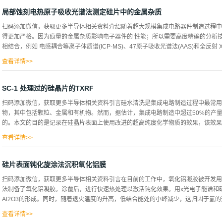
半导体表面的极端敏感性和器件特征的纳米尺寸，因此在热处理如氧化之前、通过蚀
后清洗硅晶片的有效技术是至关重要的。因此，在硅片中制备超净已经成为制造先进
局部蚀刻电热原子吸收光谱法测定硅片中的金属杂质
杂质的性质、类型和来源。晶片表面上的污染物以吸附的离子和元素、薄膜、离散颗
扫码添加微信，获取更多半导体相关资料介绍随着超大规模集成电路器件制造过程中
染物薄膜和颗粒可分为分子化合物、离子材料和原子种类。分子化合物主要是来自润
得更加严格。因为痕量的金属杂质影响电子器件的 性能；所以需要高度精确的分析技
颗粒或薄膜，来自去离子水、指纹或塑料储存容器的有机化合物以及无机化合物。离
相结合，例如 电感耦合等离子体质谱(ICP-MS)、47原子吸收光谱法(AAS)和全反射 
子，这些化学物质可以是物理吸附的或化学键合的(化学吸附的)，例如钠、氟和氯
它们可以从含氢氟酸(HF)的溶液中电化学电镀在半导体表面上，或者它们可以由硅
查看详情>>
能来源...
片中的金属杂质，使用蚀刻或大块分解样品制备 。15, 16整个晶片表面被蚀刻至
通过在热的盘子。通过分析仪器測量去除基质后残留的金属杂质。这些方法的 结果，
SC-1 处理过的硅晶片的TXRF
表面或整 体的平均值。然而，在器件或晶片制造过程中，金属杂质不会均匀 地污染
扫码添加微信，获取更多半导体相关资料引言硅水清洗是集成电路制造过程中最常用
放在特定位置的孔 中进行分析。将100微升蚀刻溶液滴到被采样管包围的晶片 表面
物，其中包括颗粒、金属和有机物。然而，据估计，集成电路制造中超过50%的产
反应气体，并通过在晶片下点亮红外线灯来干燥蚀刻溶液。在干燥蚀刻溶液后，移除
的。本文的目的是记录在硅晶片表面上使用改进的超高纯度化学物质的效果，该效果通过
刻溶液被固定为HF和HN。的混合物:在半导体工业中，它已经被用作硅的蚀 刻溶液
免蚀刻反应过程 中化学物质的任何泄漏，以及当使用大体积时去除溶液...
查看详情>>
，TXRF。在这项研究中。用标准等级的化学物质和超高纯度的化学物质清洗硅样品
质的使用大大减少了清洗后存在于棉卷表面的表面污染物的量。 介绍自20世纪50
硅片表面钝化旋涂法沉积氧化铝膜
的一部分，事实上，它是集成电路制造过程中最常用的加工步骤。晶片清洗的目的是
扫码添加微信，获取更多半导体相关资料引言在目前的工作中，氧化铝凝胶被开发用
低估充分清洁的重要性，因为已知残留在衬底表面上的污染物会降低器件性能、可靠
法制备了氧化铝凝胶。涂覆后，进行快速热处理以激活钝化效果。用x光电子能谱和碳-钒
量损失是由微分层造成的晶片清洗将继续是器件制造中的重要工艺步骤，尤其是当器
Al2O3的形成。同时，随着退火温度的升高，低结合能处的小峰减少，这归因于氢的逸出
上的污染物会在随后的加工过程中造成各种不利影响，这取决于杂质的性质。颗粒会
过程中。薄膜生长或沉积过程中出现的颗粒会导致针孔和微孔，如果颗粒足够大且具
查看详情>>