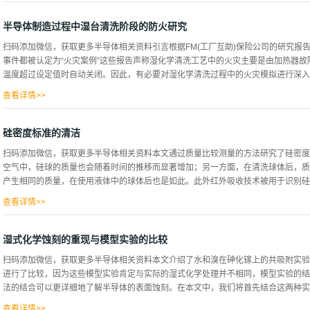
的几...
的下降。在700℃退火温度下，获得了1.16 E12 cm-2的最高固定电荷(Qf)和1.98 E1
高有效少数载流子寿命。本工作将有助于为Al2O3钝化提供更具成本效益的技术。
半导体制造过程中湿台清洗阶段的防火研究
膜，包括二氧化钛、二氧化硅、氮化硅和氧化铝.其中，Al2O3因其优越的表面化
扫码添加微信，获取更多半导体相关资料引言根据FM(工厂互助)保险公司的研究报
工业钝化发射极和后电池的背面钝化.Al2O3薄膜目前主要通过原子层沉积(ALD)和等
事件都被认定为“火灾案例”这些报告声称湿化学清洗工艺中的火灾主要是由加热器
来说，设备调查是非常重要的系统或PEVD系统。因此，开发一种低投入的Al2O3
温度超过设定值时自动关闭。因此，有必要对湿化学清洗过程中的火灾模拟进行深入研
凝胶合成技术应用于制备Al2O3薄膜。文献中一般描述了两种制备溶胶-凝胶的方法
利用有机溶剂中金属-有机前体的化学性...
查看详情>>
业大量损失的事故可能是由化学不相容引起的。本研究的重点是湿化学清洗工艺中清
过程中湿化学清洗过程中的火灾原因。本研究的目的不仅是确定此类过程中的火灾原
硅密度标准的清洁
和异丙醇)的潜在危害。因此，这将导致建立浓度三角图，该图可用于识别可燃区、
扫码添加微信，获取更多半导体相关资料本文通过质量比较测量的方法研究了硅密度
数据提供一种更安全的方法，以避免危险混合物造成的潜在危险，这可能导致半导体工
空气中，硅球的质量也会随着时间的推移而显著增加；另一方面，在清洗球体后，质
来，台湾半导体产业在经济重要性方面的出色表现，以及火灾危险或意外化学物质释
产生相同的质量，在使用液体中的球体后也是如此。此外红外吸收技术被用于识别硅球
要相关研究。该研究集中于半导体制造行业湿法化学清洗过程中火灾事故的主要原因
该行业的竞争市场，任何异常停工或意外事件都是不可接受的。比如1984年博帕尔事
查看详情>>
估计层厚，这种方法通过对沉积在硅球上的石蜡层的质量测定是可能的。质量比较采用A
率为1微克，电动称重范围为10克，平衡被安置在一个双壁不锈钢钟中，用恒温水冷
湿式化学蚀刻的重现与模型实验的比较
钟是密封的，对于测量，空气压力总是调整到约1013hPa。图中的装置不仅用于
扫码添加微信，获取更多半导体相关资料本文介绍了水和溴在砷化镓上的共吸附实验，
中，样品的（表观）重量将与不仅在液体中而且在空气中的密度标准的重量进行比较
进行了比较，因为这些模型实验肯定与实际的湿式化学处理并不相同，模型实验的结
锈钢的质量标准，用这种方法，样品和标准品的密度可以与0.05ppm或更小的不
法的结合可以更详细地了解半导体的表面蚀刻。在本文中，我们将首先结合这两种实验方法
的，因为质量与通常的不锈钢质量标准的比较有很大的不确定性。此外，所有的质量
来研究硅密度标准的清洁度。 图 2为了确定大气对球体表面的污染，首先要彻底清洗球
查看详情>>