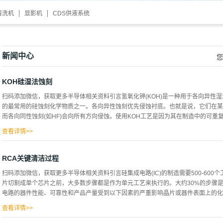
清洗机
显影机
CDS供液系统
新闻中心
您
KOH硅湿法蚀刻
扫码添加微信，获取更多半导体相关资料引言氢氧化钾(KOH)是一种用于各向异性
的最常用的硅蚀刻化学物质之一。各向异性蚀刻优先侵蚀衬底。也就是说，它们在某
而各向同性蚀刻(如HF)会向所有方向侵蚀。使用KOH工艺是因为其在制造中的可重复
查看详情>>
了较低的生产成本。异丙醇(IPA)经常添加到溶液中，以改变从{110}壁到{100}
中都蚀刻缓慢。氧化物可以在KOH蚀刻浴中用作短时间的蚀刻掩模。对于更长的时间
RCA关键清洁过程
慢。另一种选择(对许多其他功能有用)是用硼掺杂晶片。这也将降低蚀刻速率，实际
扫码添加微信，获取更多半导体相关资料引言硅集成电路(IC)的制造需要500-60
18wt%时，蚀刻速率随着KOH浓度的增加而增加。当KOH浓度增加超过18wt%
片切割成单个芯片之前，大多数步骤都是作为单元工艺来执行的。大约30%的步骤
变化的结果。这将在后面更深入地讨论。然而，通常不使用最大蚀刻速率的浓度，因
电路的器件性能、可靠性和产品产量受到以下因素的严重影响晶片或器件表面上的化学
30%)。其中浓度以摩尔/升为单位，k0 = 413米/分钟*(摩尔/升)-4.25，EA = 0.
和56.11克/摩尔，水的密度和分子量分别为1.00克/立方厘米和1...
查看详情>>