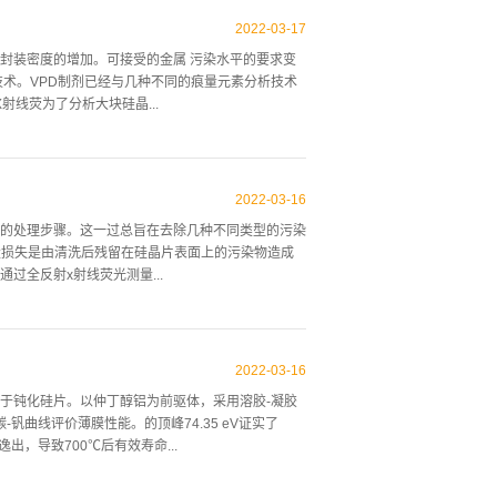
刻形成图案之后、离子注入之后以及膜沉积之前和之
集成电路的关键技术之一。人们可能会问必须除去的
2022
-
03
-
17
粒、微粒(颗粒团)和吸附的气体的形式存在。表面污
封装密度的增加。可接受的金属 污染水平的要求变
滑剂、油脂、光刻胶、溶剂残留物的浓缩有机蒸汽的
术。VPD制剂已经与几种不同的痕量元素分析技术
子材料包含主要来自无机化学物质的阳离子和阴离
X射线荧为了分析大块硅晶...
的离子。原子或元素物质包括金属，例如铜和重金属，
颗粒、灰尘、纤维或来自设备的金属碎片组成。颗粒可
一定深度，或者硅样品被酸分解。然后是 分解的硅和酸
例如VPD制备、蚀刻或整体分解，显示为整个晶片
2022
-
03
-
16
晶片。 程序晶片被放置在主板和盖板之间。将采样管
的处理步骤。这一过总旨在去除几种不同类型的污染
上° —根真空管连接在采样管的孔中。通过真空泵排出
量损失是由清洗后残留在硅晶片表面上的污染物造成
盖板和真空管。 结果和讨论局部蚀刻条件的优化蚀
全反射x射线荧光测量...
很昧时间孑。蚀刻溶液的体枳被限制在10暗升注以避
，然后用TXRF测量金属杂质。发现超高纯度化学物
年代以来，硅片清洗一直是半导体器件制造中不可或缺
2022
-
03
-
16
在不降低其结构的情况下从硅表面去除污染物。不能
于钝化硅片。以仲丁醇铝为前驱体，采用溶胶-凝胶
性和产量。据估计，集成电路制造中超过50%的产
曲线评价薄膜性能。的顶峰74.35 eV证实了
件几何尺寸接近亚半微米尺寸时。残留在半导体表面
，导致700℃后有效寿命...
造成各种加工操作的阻塞或掩蔽，例如在蚀刻或光刻
有导电性，则会导致导线之间发生射击。在器件加工