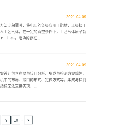
不但加快了药水浓度的补充，也把工作液中产生的气
２.１工艺檀有液位传感器，在槽内有几段工位具备
2021
-
04
-
09
产品进入第一个工艺槽时，该处的记数器开始工作，
方法淀积薄膜，将电压的负极应用于靶材，正极接于
警（由电脑上读取）。跟踪系统的存在减少了废品
人工艺气体，在一定的真空条件下，工艺气体原子就
配一个储液槽，除装药水外，还保证工艺槽内药水液
＋ｅ-。电场的存在...
，这样的工作液面能生产产品吗，要让储液罐为工艺
感器，会报警，此时必须添加溶液至规定刻度；若液
原子发生碰撞，电子的动能使得受到碰撞的氩原子发
形成等离子区。等离子区中大量带正电的氩离子飞向
2021
-
04
-
09
基片上。图１显示了本设备的溅射成膜原理。 如果
案设计包含布局与接口分析、集成与检测方案规划、
动，就可以延长电子的移动路径，产生更高等级的分
机中的布局、接口的形式、定位方式等；集成与检测
的靶材再沉积的数量，避免弧光放电现象。如果阴极
标无法直接实现，...
就会熄火，所以绝缘靶材或电介质靶材不能使用直流
点燃等离子区。在射频溅射的情况下，靶材交替地被
用的工具/检具，如需要设计专用工装辅助集成或检
上的集成步骤。步进扫描光刻机集成工艺方案非常复
焦调平分系统安装在主基板下方，物镜安装在主基板
...
9
10
实时调平调焦，因此，要求调焦调平焦面与像面的垂
焦深范围非常小，是微米级别的。由此，调焦调平集
基准集成，集成阶段如何去确定这两个光学面的位