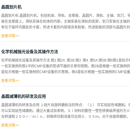
热交换器顶部；5-坩锅;6-晶体;7-固/液界面;8-熔体;9-支撑杆;10-热屏蔽系统蓝
程: 蓝宝石晶棒加工制作工艺流程图片: 免责声明：文章来源于网络，不代表本公司
晶圆划片机
晶圆划片机 晶圆划片机，包括机体、导轨、支撑座、晶圆片、滑轨、主轴、划刀，
装在支撑座上，滑轨安装在机体的内部，主轴安装在滑轨的底部，划刀安装在主轴的
有位于磁环内圈处的卡套，所述卡套的内部填充有胶板，所述胶板的顶部与晶圆片的底
查看详情>>
的外圈处固定连接有磁杆，所述磁杆的端部固定连接有第一磁圈。支撑座的顶部安装
的外侧螺纹连接有螺栓，螺栓的端部贯穿并延伸至滑动套的内部，滑动套的侧面固定
化学机械抛光设备及其操作方法
位环的内部填充有粘接环，定位环的直径大于晶圆片的直径，粘接环与晶圆片为轴向
化学机械抛光设备及其操作方法 图1 图2A 图2B 图3 图4 图5A 图5B 图6图1
磁棒的端部固定连接有第二磁圈，所述磁杆、第一磁圈、磁棒、第二磁圈的磁极均为
一些实施例的图1中的CMP设备的垫调节器的示意仰视图。图2B是根据一些实施例的
磁环为同极相斥状态。胶板的材质为工业级橡皮泥材质，所述粘接环的材质为粘性橡
是绘示根据一些实施例的CMP设备的示意图。图4是绘示根据一些实施例的CMP设备的示
上通孔的形状与晶圆片的形状相适配。1、该晶圆划片机，通过卡套与胶板之间的配
力相斥的力度直接陷进胶板的内部，通过胶板的柔性设计，使得晶圆在切割时，底部
查看详情>>
上，无需另外采用固...
是根据一些实施例的图4中的CMP设备的垫调节器的示意仰视图。图6是绘示根据一
是绘示根据一些实施例的CMP设备100的示意图。如图1中所展示，CMP设备100包含
晶圆减薄机的研发及应用
105安置于压板102上且包含面向晶片载体104及垫调节器110的抛光表面105A。
晶圆减薄机的研发及应用 １硅片自旋转磨削法的特点：（１） 可实现延性域磨削
垫105围绕第一轴线103旋转。晶片载体104包含轴件106及耦合到轴件106的平板1
可以实现延性域磨削。通过大量试验表明，Ｓｉ材料的脆性一塑性转换临界值约为０
107经配置以固持工件108，例如半导体晶片。在一些实施例中，晶片载体104经配
台转速取２００ｒ／ｍｉｎ，则每转切割深度可达到０．０５ｍ。对于自旋转磨削，由
表面105A接合。在一些实施例中，平板107可通过...
查看详情>>