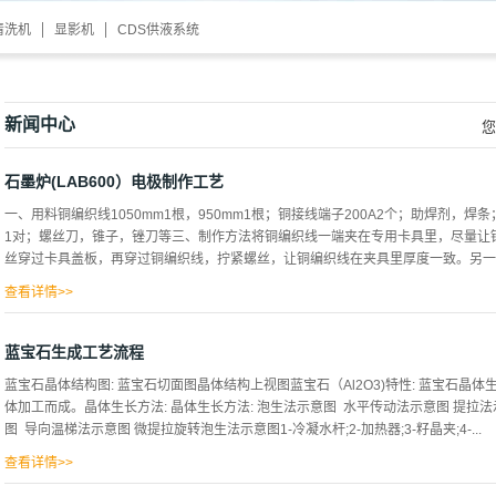
清洗机
显影机
CDS供液系统
新闻中心
您
石墨炉(LAB600）电极制作工艺
一、用料铜编织线1050mm1根，950mm1根；铜接线端子200A2个；助焊剂，
1对；螺丝刀，锥子，锉刀等三、制作方法将铜编织线一端夹在专用卡具里，尽量让
丝穿过卡具盖板，再穿过铜编织线，拧紧螺丝，让铜编织线在夹具里厚度一致。另一端
查看详情>>
住，然后用专用钳子将接线端子夹紧，将铜编织线固定在铜端子里后用手锤将铜端子
加热，当焊锡条溶化后，再加热20-30分钟，表面起氧化反应即可。用一铁片将表
蓝宝石生成工艺流程
剂中2-3秒，取出后垂直放入锡锅内，放入深度与专用夹具平行即可。另一端与接线
蓝宝石晶体结构图: 蓝宝石切面图晶体结构上视图蓝宝石（Al2O3)特性: 蓝宝石晶
极头制作待铜编织线冷却后，将多余的焊锡及铜线去掉，将专用夹具去掉后将这部分进
体加工而成。晶体生长方法: 晶体生长方法: 泡生法示意图 水平传动法示意图 提拉法
好的电极套上18的腊管，用绝缘胶布将两端的腊管头部与端子根部包住，另一端与
图 导向温梯法示意图 微提拉旋转泡生法示意图1-冷凝水杆;2-加热器;3-籽晶夹;4-...
于网络，不代表本公司观点，如有侵权请联系本网站删除。
查看详情>>