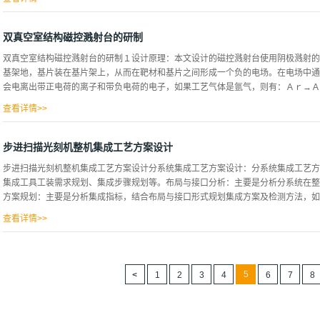
体打到工艺槽，形成环状循环（工艺槽在储液罐上面，有一定的距离）。这样的设计
体及时排走，避免气泡停留在框架表面。从而提高电镀产品质量，保证镀品成品率。
双真空室结构磁控溅射台的研制
产品跟踪系统，有了这套跟踪系统能检测哪段工位有无产品掉落。主要工作原理为：
双真空室结构磁控溅射台的研制１设计原理：本文设计的磁控溅射台使用阴极溅射的
并记录下产品数量；若下一记数器的数据与上一记数器记录的数据不相同，会立到报
基架地，基片装在基片架上，从而在靶材和基片之间形成一个负的电场。在电场中通
率，提高了成品率，还节约了材料和降低成本。２.２储液罐电镀设备每个工艺槽都
会电离出带正电荷的离子和带负电荷的电子，如果工艺气体是氩气，则有：Ａｒ→Ａｒ+
面，保证镀品质量；若液位不够，工艺槽内会出现时有溶液上来，时而无液体，你想
槽提供稳定的液拉，就必须由储液槽内的高低位传感器进行控制。若液位低于低位传
查看详情>>
位高于高位传感器，也会报警，此...
使氩离子加速向阴极移动，自由电子则移向正极。这个过程中，加速电子跟更多的氩
生电离。上述过程持续重复，就能产生巨大数量的氩离子和电子，在靶材和基片之间
步进扫描光刻机整机集成工艺方案设计
靶材，因氩离子具有较大的质量，能量较大，碰撞靶材后引起靶材原子逸出并沉积在
步进扫描光刻机整机集成工艺方案设计分系统集成工艺方案设计：分系统集成工艺方
在阴极靶材背面合理地安装一块永久磁铁。磁铁的磁场强迫自由电子作额外的螺旋运
集成工具工装需求规划、集成步骤规划等。布局与接口分析：主要是分析分系统在整
裂，并使得等离子区具有更好的同质性，能够更好的利用靶材，减少由溅射粒子引起
方案规划：主要是分析集成指标，结合布局与接口形式规划集成方案及检测方法，如指
是由非导体材料组成，则轰击靶材的工艺气体离子就不能被传导电子中和，溅射过程
源溅射，而需要采用射频溅射。射频溅射使用射频电源（典型１３．６５ＭＨｚ）来
查看详情>>
带...
还需要进行装配尺寸链分解；集成工具工装需求规划：根据集成和检测方案，选择适
测的，则需给出工装设计方案及其指标需求；集成步骤规划：制定分系统集成到整机
杂，下文将通过几个分系统案例，阐述集成工艺方案的设计过程。调焦调平分系统调
5
1
2
3
4
6
7
8
上方，结构布局如图1所示。根据整机测校流程，调焦调平分系统在物镜曝光过程中
向集成误差不能超过调焦调平的焦深范围。步进扫描光刻机所选用的调焦调平分系统
成方案规划需解决以下几方面的问题：1、调焦调平焦面和像面都是光学面，相互为