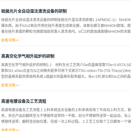
对给定的轴向进给速度，如果工作台的转速足够高，就可以实现极微小磨削深度。（
提高硅片转速和砂轮轴向进给速度，可以在保持与普通磨削同样的磨削深度情况下，
硅拋光片全自动湿法清洗设备的研制
砂轮与硅片的接触长度、接触面积、切入角不变，磨削力恒定，加工状态稳定，可以
硅拋光片全自动湿法清洗设备的研制硅抛光片湿法清洗原理1.1APM(SC-1)：NH4OH
直径２００ｍｍ以上的大尺寸硅片背面磨削（ｂａｃｋｇｒｉｎｄｉｎｇ）大都采用
属杂质。由于h2o2氧化作用在硅片表面生成氧化膜，该氧化膜又被NH4OH腐蚀
背面磨削的工艺过程：硅片背面磨削一般分为两步：粗磨和精磨。在粗磨阶段，采用
着在硅片表面的颗粒也随腐蚀层而落入清洗液内。si〇2的腐蚀速度随NH4OH的浓度升高
为１００～５００ｍｍ／ｍｉｎ，磨削深度较大，般为０．５～ｌ１ＴＩＩ＇ｆｌ。
余量的９０％）。精磨时，加工余量几微米直至十几微米，采用粒度２０００＃～４
查看详情>>
０ｍｍ...
的浓度升高而快。当清洗洗液温度升高，颗粒去除率也提高，在一定温度下可达最大值，
控制在稀浓度范围内，这样不但可以有效去除颗粒，而且可以防止表面微粗糙度增加。
高真空化学气相外延炉的研制
微水流的加速度作用，可以增加颗粒去除效果，能够去除小于0.2um颗粒。1.2HPM(SC-
高真空化学气相外延炉的研制1.1 材料生长工艺简介Ge的晶格常数TGe=5.657A,Si的晶
用，硅片表面的金属杂质，将随腐蚀层而进入清洗液中，并随去离子水的冲洗而被排除
数和Si1-xGex合金与Si之间格失配率可用下式表示TSi1-xGex=TSi-(TSi-TGe)x(1)fm(x)=(
污。在室温下能去除铁和锌。一般工艺温度为65~85。。。1.3HF/HCI稀的HF/
型的晶格失配异质结构系统,x值越大则晶格失配率越大。当x=1时,即Si和Ge之间的晶格
的金属沾污。一般工艺温度为室温。设备的组成及配置2.1设备的组成设备结构外形
闭、模块化结构设计。整机按功...
查看详情>>
点使Si1-xGex/Si结构的生长有别于晶格匹配材料异质结构的情况,其中必需考虑
出现的新的电学与光学特性。由于工艺方面的原因,70年代以前,无论在硅单晶衬底上或在
高速电镀设备及工艺流程
异质结外延层,多半会发生三维岛状生长并出现大量的穿透位错,堆垛层错和裂文[6]。
高速电镀设备及工艺流程１上料系统这台设备的上料系统采用了半自动上料方式，首
应用低温高真空化学气相外延技术生长硅外延片[7]。90年代中期用同样的方法已研制出合
夹，夹住产品后翻转至与不锈钢传送带同一平面，后与不锈钢传送带一起运动，当上
气相外延技术来生长锗硅薄层,解决了高温生长外延材料的许多缺点,保证原子级的清
锈钢传送带，翻转至初始位置，完成一次上料过程。２工艺工位每个工位都有一个储液
长,防止应变弛豫和三维岛状生长以提高晶格完整性,实现原位掺杂,防止界面互扩散以获.
查看详情>>