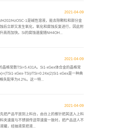
２）可实现高效磨削。由公式（１）可知，通过同时
达到较高的材料去除率，适用于大余量磨削。（３）
2021
-
04
-
09
避免硅片出现中凸和塌边现象。由ｒ上述优点，现在
/H202/HzOSC-1是碱性溶液，能去除颗粒和部分金
基于硅片白旋转磨削原理的超精密磨削技术。２硅片
，腐蚀后立即又发生氧化，氧化和腐蚀反复进行，因此附
粒度４６＃～５００＃的金刚石砂轮，轴向进给速度
而加快。Si的腐蚀速度随NH4OH...
目的是迅速去除硅片背面绝大部分的多余材料（加工
０００＃的金刚石砂轮，轴向进给速度为０．５～１
一般工艺温度为60〜75°C。SC-1溶液浓度一般
通常，在SC-1的基础上增加兆声系统，由于兆声
2021
-
04
-
09
2)：HCI/H202/H20由于硅表面的氧化和腐蚀作
格常数TSi=5.431A。Si1-xGex体合金的晶格常
。SC-2用于去除硅片表面的钠、铁、镁等金属沾
TSi1-xGex-TSi)/TSi=0.24x(2)Si1-xGex是一种典
HC1溶液可以去除硅片表面的自然氧化膜，同时去除表面
失配率为4.2%。这一特...
如图1所示，硅抛光片全自动湿法清洗设备采用全封
“临界厚度”以及控制和充分利用由于应力引起能带变化而
锗单晶衬底上,均未能生长出高质量的Si1-xGex
2021
-
04
-
09
由于近年来外延工艺技术的发展,80年代中期人们开始
先把产品平放到上料台，由台上的推针把其送入上料
格的Si1-xGex外延片[8]。应用低温高真空化学
料夹速度与不锈钢传送带速度一致时，把产品送人不
洁的生长表面,防止引入不希望的缺陷,实现二维共度生
罐，经抽液泵把液...
..