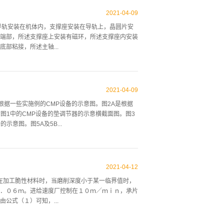
宝石晶棒加工制作工艺流程: 蓝宝石晶片加工制作工艺流
观点，如有侵权请联系本网站删除。
2021
-
04
-
09
导轨安装在机体内，支撑座安装在导轨上，晶圆片安
端部，所述支撑座上安装有磁环，所述支撑座内安装
部粘接，所述主轴...
有支撑杆，支撑杆的外部滑动套装有滑动套，滑动套
连接有支撑块，支撑块的端部固定连接有定位环。定
2021
-
04
-
09
滑动连接。第一磁圈的外圈处固定连接有磁棒，所述
是绘示根据一些实施例的CMP设备的示意图。图2A是根据
相同磁极，所述磁杆、第一磁圈、磁棒、第二磁圈与
图1中的CMP设备的垫调节器的示意横截面图。图3
胶圈，所述粘接环上开设有若干个通孔，所述粘接环
意图。图5A及5B...
合使用，使得晶圆在切割过程中，底部受到重力与磁
直接被胶板包裹，同时通过胶板将晶圆固定在支撑座
些实施例的操作CMP设备的方法的示意流程图。图1
压板102、晶片载体104及垫调节器110。抛光垫
2021
-
04
-
12
在一些实施例中，压板102可由基座101支撑且可使抛光
。在加工脆性材料时，当磨削深度小于某一临界值时，
07。轴件106经配置以围绕第二轴线113旋转。平板
．０６ｍ。进给速度厂控制在１０ｍ／ｍｉｎ，承片
置以向上或向下移动晶片108，使得晶片108可与抛光
公式（１）可知，...