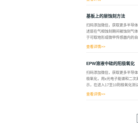
晶体取向的硅蚀刻速率和表面粗糙
个例外，大多数分析的方向显示最
基板上的层蚀刻方法
刻速率稳步降低(见图7-2b
扫码添加微信，获取更多半导体相
向异性比的变化，蚀刻剂浓度和
述层在气相蚀刻期间被蚀刻气体，特
蚀刻速率的另一种潜在方法是引
于可取地形成微甲传感器内的自支撑
别是对于低TMAH浓度，通过比
有影响。因此，建议使用K2CO向T
查看详情>>
X层是牺牲层及填充层，对硅以
而结构化，随后，牺牲层被选择
EPW溶液中硅的阳极氧化
层，在其上沉积例如厚的Epi多晶
扫码添加微信，获取更多半导体
的基于氟的硅深度蚀刻方法进行
极氧化，用x光电子能谱和二次
质通过气相蚀刻方法消除，上述
示，在进入17至10阳极氧化测
被移除，因此存在分路和泄漏电
结构化提供各向异性等离子体蚀
查看详情>>
仪尺寸和光束电压分别为3×3mm
控状态。此外，在实验过程中，通
毫伏对。使用SIMS提高了一个
铬确定阳极氧化的情况下，由点
时电流密度的行为时，电流子点
研究中，蚀刻-为提供硅阳极氧