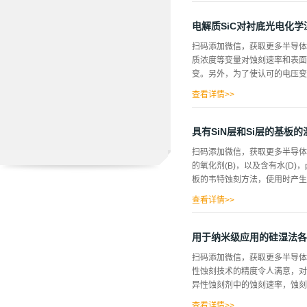
硅之间的化学反应，以阐明原子
带到二氧化硅薄膜上，划伤薄膜表
电解质SiC对衬底光电化
伤了10 310 mm的区域，然
扫码添加微信，获取更多半导体
标记，二氧化硅去除体积由划痕
质浓度等变量对蚀刻速率和表面
观察了硅尖端，由于尖半径小于
变。另外，为了使认可的电压变得
面清晰可见，在氢氧化钾溶液中
在尖端的末端暴露出一个平坦的表面
查看详情>>
的热氧化工艺步骤，形成了蚀刻
酮中，用超音速雕刻30分钟，然后用同样
具有SiN层和Si层的基板
H20(1 : 1 : 5)溶液处
扫码添加微信，获取更多半导体相
氧化层放入石灰石的HF溶液中
的氧化剂(B)，以及含有水(D)，
察蚀刻的样子，并观察到蚀刻的深度
板的韦特蚀刻方法，使用时产生
孔质，气孔的大小为50 nm，
温...
查看详情>>
起的环境负荷的同时，对于具有S
在不同晶体面的蚀刻速度有很大
用于纳米级应用的硅湿法各
地点无法进行蚀刻，导致了Si
扫码添加微信，获取更多半导体
环境中的负载，对于具有SiN层
性蚀刻技术的精度令人满意，对
的基板，芯片分别采用CVD法将Si
异性蚀刻剂中的蚀刻速率，蚀刻
上的SiN膜基板，切割成方圆1
中。Si膜的蚀刻速度...
查看详情>>