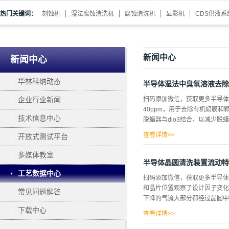
热门关键词：
刻蚀机
湿法腐蚀清洗机
腐蚀清洗机
显影机
CDS供液系
新闻中心
新闻中心
华林科纳动态
半导体湿法中臭氧溶液去除
企业行业新闻
扫码添加微信，获取更多半导体
40ppm，用于去除有机蜡膜和
技术信息中心
脱蜡器与dio3结合，以减少脱蜡
查看详情>>
开放式测试平台
于200A。用DIO3冲洗代替
多媒体教室
进一步的清洗步骤。将SC-1
半导体晶圆清洗装置流动特
dio3结合，新工艺的目标是减少
工艺数据中心
扫码添加微信，获取更多半导体
法处理膜后，即使在较短的处理
和晶片位置观察了设计因子变化
常见问题解答
200A的蜡残留。另一方面，脱
下降的气流大部分都经过晶圆中
较少，这表明没有进一步的清洗
下载中心
SC-1清洗的几个步骤的PRE，使用
查看详情>>