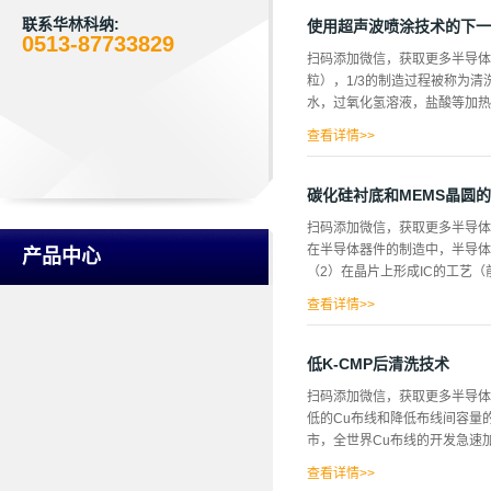
但是由于没有积极的平坦化结构
有粗糙化的情况。我们在新的化
联系华林科纳:
使用超声波喷涂技术的下一
0513-87733829
该概念进行介绍，并介绍适用于单
扫码添加微信，获取更多半导体
料使用铂，作为反应溶液使用氢
粒），1/3的制造过程被称为
应。根据CARE法的研磨装置
水，过氧化氢溶液，盐酸等加热
工。对4H―SiC（0001）表
进行约1mm和约2mm的加工，观察
查看详情>>
需要片叶式的清洗方法，喷射纯
许多工艺所使用。通过超声波振
碳化硅衬底和MEMS晶圆
频率在5MHz-10MHz的超
扫码添加微信，获取更多半导体
聚苯乙烯胶乳(PSL)颗粒，对
在半导体器件的制造中，半导体
产品中心
烯胶乳(PSL)粒子的模型。当
（2）在晶片上形成IC的工艺（
颗粒上，但是范德华力被认为是P
粘附在硅基板上的PSL粒子的去
查看详情>>
在晶片制造过程中，通过双面研
面。此外，存在用于使在前一工
低K-CMP后清洗技术
化，并且在后处理中进行安装。
扫码添加微信，获取更多半导
应力消除，以MEMS（微机电
低的Cu布线和降低布线间容量
工艺的需要。 此外，我们还将
市，全世界Cu布线的开发急速加
下一代半导体，并已开始投入实
造工艺的器件采用半导体制造技
查看详情>>