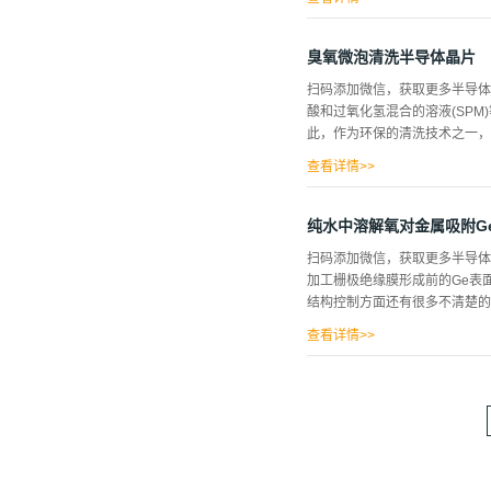
加工物表面之间的化学反应的超
供给到加工物上的规定场所，使
臭氧微泡清洗半导体晶片
粒子时，粉末粒子表面带走加工
扫码添加微信，获取更多半导体
水中的加工液。但是，在本研究
酸和过氧化氢混合的溶液(SP
1是实验中使用的装置的概略。
此，作为环保的清洗技术之一，
度控制部构成。试料使用比电阻为
高纯度氮气在气体交换膜的外部
查看详情>>
是为...
性研究，本研究的目的是，通过
验装置的概略为图1所示，实验
纯水中溶解氧对金属吸附G
减压释放使其产生微气泡。试料
扫码添加微信，获取更多半导体
中，通过臭氧微气泡进行光刻胶
加工栅极绝缘膜形成前的Ge表
30.3℃，30.0～30.9℃，
结构控制方面还有很多不清楚的地方
使用了能量分散型荧光X射线分
和总结图2显示的是臭氧鼓泡和
查看详情>>
微镜(SEM)照片。将该表面浸
进行局部蚀刻，并且出现暴露（
并且Ag细粒附近的Ge表面被优
另一方面，当将Ge（100）浸
异性蚀刻机制是合理的。此外，
Ge(100 )表面吸附在纯水中