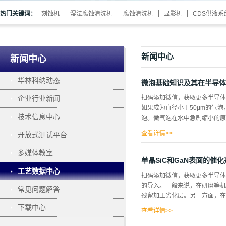
热门关键词：
刻蚀机
湿法腐蚀清洗机
腐蚀清洗机
显影机
CDS供液系
新闻中心
新闻中心
华林科纳动态
微泡基础知识及其在半导体
企业行业新闻
扫码添加微信，获取更多半导体
如果成为直径小于50μm的气
技术信息中心
泡。微气泡在水中急剧缩小的原
查看详情>>
开放式测试平台
缩小意味着“气液界面”的变化
多媒体教室
果的表现。 臭氧微泡清洗半导
单晶SiC和GaN表面的催
清洗是非常重要的工序之一。一
工艺数据中心
扫码添加微信，获取更多半导体
过水（SPM:硫酸+过氧化氢
的导入。一般来说，在研磨等机
常见问题解答
以“水”为基础进行清洗被认为
残留加工劣化层。另一方面，在
洗处理非常困难的半导体晶圆的
下载中心
样的硬化层，除去光刻胶就变得
查看详情>>
除...