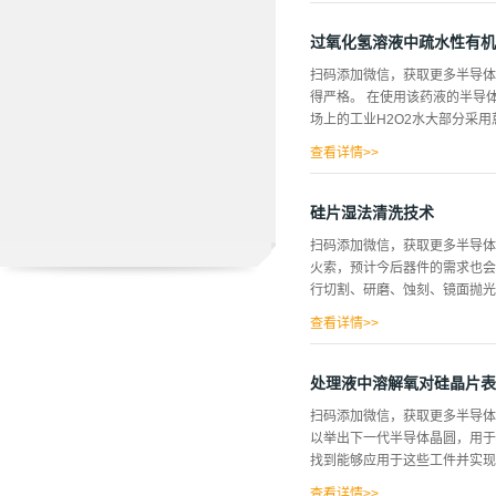
有高速化的意义，关于Cu/Lo
由于大量的颗粒和金属污染残留
过氧化氢溶液中疏水性有机
构的CMP中，由于Cu膜和H
扫码添加微信，获取更多半导体
虑环境负荷。因此，在不损坏金属
得严格。 在使用该药液的半导体
CMP后清洗的课题 Cu―CM
场上的工业H2O2水大部分采用
残留在晶圆的表面。一直以来用
查看详情>>
为工作液使用的方法，合成的H
金属杂质也同样存在于H2O2
硅片湿法清洗技术
纯化至ppt水平，但实际上有
扫码添加微信，获取更多半导体
题，因此可以通过超纯水去除的
火索，预计今后器件的需求也会
对半导体晶片产生不利影响的问
行切割、研磨、蚀刻、镜面抛光以
物的H2O2水。 实验实验装置的
的SC―CO2和H2O2水的Separat
查看详情>>
微细化及高性能化，晶圆表面的
在CZ法硅镜面晶圆的加工中，
处理液中溶解氧对硅晶片表
术我们已知清洗对镜面抛光后的
扫码添加微信，获取更多半导体
洗的重要性，近十年来，研究也
以举出下一代半导体晶圆，用于
OH/H202/H、O（称为SC
找到能够应用于这些工件并实现
中，根据用途组合这些，有效地
256MDRAM以后的世代采用了0
查看详情>>