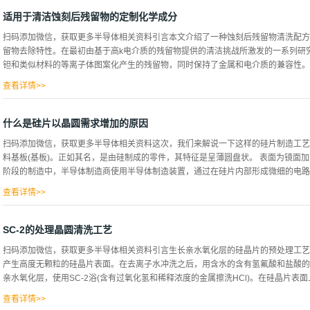
设备可以包括多个处理站，每个处理站能够在其中形成间隙，用于同时从晶片前侧、
程中，通常在半导体处理室内将材料层或特征沉积到半导体晶片上。虽然大多数化学
适用于清洁蚀刻后残留物的定制化学成分
是一些残留物不可避免地沉积在腔室壁和腔室内的其他表面上，包括被处理晶片本身
扫码添加微信，获取更多半导体相关资料引言本文介绍了一种蚀刻后残留物清洗配方
何不期望的残留物，以防止残留物剥落并污染正在制造的电子器件。还必须去除半导
留物去除特性。在最初由基于高k电介质的残留物提供的清洁挑战所激发的一系列研
后的半导体处理步骤中从晶片上剥离这种材料，这将最终污染半导体处理室和设备，
钽和类似材料的等离子体图案化产生的残留物，同时保持了金属和电介质的兼容性。这
的半导体集成电路制造步骤中产生的，例如与晶片处理/加工设备接触。例如，诸如
导致不同种类的颗粒附着到晶片背面。此外，用于晶片正面处理的各种化学工艺会影
查看详情>>
合物的残留物可能...
液的基本优点可以扩展到其它更传统的蚀刻后残留物的清洗，而不牺牲相容性，如通
自从用于半导体互连的等离子体图案化出现以来，用于等离子体蚀刻后残留物(PER
什么是硅片以晶圆需求增加的原因
刻变得突出之前，半导体工业中的湿法化学工艺主要局限于光刻胶剥离、湿法蚀刻和
扫码添加微信，获取更多半导体相关资料这次，我们来解说一下这样的硅片制造工艺
于铝、钨和氧化硅的图案化，因此有必要创造新类别的清洁材料，其中一些来自溶剂
料基板(基板)。正如其名，是由硅制成的零件，其特征是呈薄圆盘状。 表面为镜面
胺的清洁化学，以及其他高度工程化的配方混合物。类似地，受产品性能需求的驱动
阶段的制造中，半导体制造商使用半导体制造装置，通过在硅片内部形成微细的电路来
此，在半导体制造过程中需要清洗的PER的种类随着时间的推移而增加，但在过去的
学物质的一系列要求，简单来说就是在经常出现敏感的金属和电介质材料的情况下去
查看详情>>
速完...
清洗硅片清洗半导体材料硅片的工序。半导体工序中也进行清洗是因为，即使一点
下种类的污渍。·从包装中取出或从工厂外部空气附着的粒子·工厂使用的药液中含有
SC-2的处理晶圆清洗工艺
的碳、汗中含有的油脂等成膜成膜是制作在硅片上形成电路所需的材料层的工序。电
扫码添加微信，获取更多半导体相关资料引言生长亲水氧化层的硅晶片的预处理工艺包
晶体管等的薄膜层。成膜工序大致有三种方法：·溅射法:将离子碰撞铝块，剥离铝原子
产生高度无颗粒的硅晶片表面。在去离子水冲洗之后，用含水的含有氢氟酸和盐酸的
体化学反应生成的分子层·热氧化:加热硅片形成氧化硅膜成膜后，通过刷子、纯水、
亲水氧化层，使用SC-2浴(含有过氧化氢和稀释浓度的金属擦洗HCl)。在硅晶片表面
致抗蚀剂(感光剂)涂布在硅片表面的工序。利用使硅片旋转的离心力，形成均匀的抗
烙上电路图案。其特征还在于，根据照射...
查看详情>>