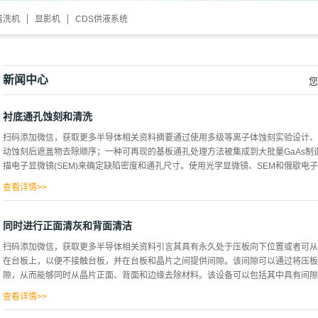
清洗机
显影机
CDS供液系统
新闻中心
您
衬底通孔蚀刻和清洗
扫码添加微信，获取更多半导体相关资料摘要通过使用多级等离子体蚀刻实验设计、
动蚀刻后遮盖物去除顺序；一种可再现的基板通孔处理方法被集成到大批量GaAs
描电子显微镜(SEM)来确定缺陷密度和通孔尺寸。使用光学显微镜、SEM和俄歇电子能谱
查看详情>>
除的分析。通过一系列评估，来自通用化学公司的化学物质被确定为能有效地同时去
具有大约80度的单斜面侧壁轮廓的穿过衬底的通孔，该通孔清除了蚀刻后的掩膜材料。
同时进行正面清灰和背面清洁
度机械化、非自动化的过程，需要大量的操作员干预。1制造商一直在努力使这一过
扫码添加微信，获取更多半导体相关资料引言其具有永久处于压板向下位置或者可从
包括将晶片安装到支撑衬底(图1)、机械和化学晶片减薄、光刻、等离子体蚀刻、光
在台板上，以便不接触台板，并在台板和晶片之间提供间隙。该间隙可以通过将压板
后将晶片从其支撑衬底上拆下。虽然每一个都是独立的过程，但它们确实相互影响。
隙，从而能够同时从晶片正面、背面和边缘去除材料。该设备可以包括其中具有间隙的
的材料和条件。通过等离子体蚀刻在GaAs上形成穿过衬底的通孔已经有一段时间了
蚀刻残留物(面纱)。3，4，5草状物和面纱会产生不良缺陷，影响导电性和可靠性。这
查看详情>>