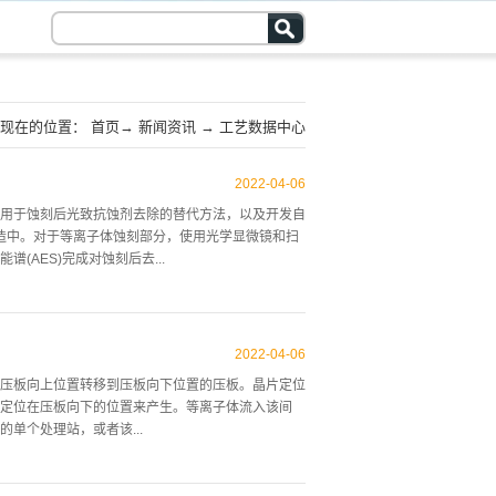
现在的位置：
首页
→
新闻资讯
→
工艺数据中心
2022
-
04
-
06
用于蚀刻后光致抗蚀剂去除的替代方法，以及开发自
制造中。对于等离子体蚀刻部分，使用光学显微镜和扫
(AES)完成对蚀刻后去...
除光刻胶掩模和蚀刻残留物。开发的最终工艺产生了
 介绍背面砷化镓(GaAs)通过基板的加工是一个高
2022
-
04
-
06
程更具可制造性、稳健性和成本效益。衬底通孔制造
压板向上位置转移到压板向下位置的压板。晶片定位
致抗蚀剂去除、蚀刻后残留物去除、金属化，以及最
定位在压板向下的位置来产生。等离子体流入该间
综上所述，成功的过孔的生产需要考虑整个背面工艺
单个处理站，或者该...
，2但是最近被重新评估以减少草的形成，并减少后
项工作的目的是改善通孔剖面，...