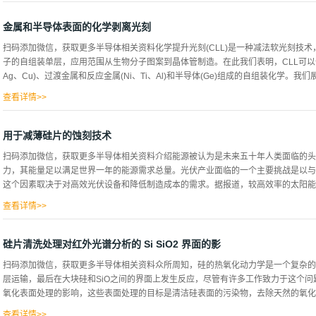
层使用组合的SC-1 HF/HCL SC-2晶片清洗工艺具有不大于1x10 '的金属浓度
洗硅晶片的新的改进方法，以便使影响少数载流子复合寿命的微粒、有机物和金属污
金属和半导体表面的化学剥离光刻
抛光15晶片。基于电路器件制造商所需的规格，硅晶片也可以经受热处理，例如但
扫码添加微信，获取更多半导体相关资料化学提升光刻(CLL)是一种减法软光刻技术，
化学气相沉积(CVD)氧化、外延沉积和多晶硅沉积。在这种热处理过程中，硅晶片
子的自组装单层，应用范围从生物分子图案到晶体管制造。在此我们表明，CLL可以作
晶体材料，在那里它们可以降解大块硅少数载流子复合寿命。理想情况下，硅晶片在
Ag、Cu)、过渡金属和反应金属(Ni、Ti、Al)和半导体(Ge)组成的自组装化学。我们
35也是优选的要进行热处理的晶片由亲水氧化硅层钝化。不幸的是，与生长氧化硅
1×10″结果，在热处理之前，硅晶片的表面氧化层通常被剥离。不幸的是，在热处理之
查看详情>>
征的所有表面调查。将CLL作为一种技术，在不同的铸币金属(Pt、Pd、Ag、Cu)、过渡
烷甲基SAMs。使用图案单层作为分子电阻，演示了通过湿蚀刻图案转移到下面的金
用于减薄硅片的蚀刻技术
中，衬底原子的支撑层（单层）被移除，此外还可以在PDMS印章表面上形成混合金
扫码添加微信，获取更多半导体相关资料介绍能源被认为是未来五十年人类面临的头
种通用的技术，可用于使用直接的烷硫醇自组装的多种不同材料表面的经济和高通量模
力，其能量足以满足世界一年的能源需求总量。光伏产业面临的一个主要挑战是以与
究了除之前研究中使用的Au以外的铸造金属(即Pt、Pd、Ag、铜)，自组装的烷硫
这个因素取决于对高效光伏设备和降低制造成本的需求。据报道，较高效率的太阳能电
用来描绘这些额外的金属表面。用CLL形成图案后，用扫描电子显微镜(SEM)对金
后MUO横向扩散相关的展宽的证据，类似于Au上的CLL情况。根据...
查看详情>>
料的市售太阳能电池的效率高出20%以上。这些类型的PV电池之一是交叉背接触太阳
又有n+发射极的电池，这样可以防止遮光损失。金属化遵循交叉指型图案。通过对用于p+接
硅片清洗处理对红外光谱分析的 Si SiO2 界面的影
用于n+接触的磷掺杂碳化硅叠层/氢化无定形碳化硅(SiCX/a-Si:H)和作为背反射器的
扫码添加微信，获取更多半导体相关资料众所周知，硅的热氧化动力学是一个复杂的
光加工和最终铝金属化来完成制造过程，从而形成触点。这种电池的优点是:(a)正面
层运输，最后在大块硅和SiO之间的界面上发生反应，尽管有许多工作致力于这个
耗非常低，以及(c)电池更容易互连。引入IBC以将晶体硅太阳能电池的转换效率提高
氧化表面处理的影响，这些表面处理的目标是清洁硅表面的污染物，去除天然的氧化物
电池板尺寸可以减少到4.8平方米或更小，以满足家庭平均每年的总能源需求。主要
允许进一步减小电池厚度。晶体硅电池中的光捕获方案，如抗反射涂层、随机纹理等，.
查看详情>>