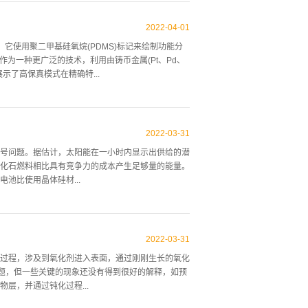
。基于SC-2的预处理晶片清洗工艺这是一种在热处理之前清
染物的存在最小化。铸锭成晶片，然后研磨、蚀刻和
2022
-
04
-
01
不限于氧供体湮灭退火、控制氧沉淀的热处理、低温
它使用聚二甲基硅氧烷(PDMS)标记来绘制功能分
通常暴露在至少约25℃的温度下持续至少约一秒钟。硅
为一种更广泛的技术，利用由铸币金属(Pt、Pd、
进行热处理时应该是无金属的。在许多应用中，硅
展示了高保真模式在精确特...
亲水表面层的常规工艺相关的许多限制使得在小于
前剥离这种...
金属和活性金属(Ni、Ti、Al)和半导体(Ge)上绘制
属基板，在所有的情况下，表明在相应的CLL过程
2022
-
03
-
31
属单分子层的原子共混物，这些发现表明，CLL是一
号问题。据估计，太阳能在一小时内显示出供给的潜
式化。图1CLL过程的原理图如图1所示，首先研
化石燃料相比具有竞争力的成本产生足够量的能量。
酸单层已在其他铸币金属上形成，因此，预测CLL可以
池比使用晶体硅材...
属表面的单分子层进行成像，特征没有显示出模式形成
能电池。IBC太阳能电池是在电池背面既有p+触点
触的氧化铝/无定形碳化硅(Al2O3/a-SiCx)、
2022
-
03
-
31
a-SiCx进行表面钝化来处理UPC的IBC电池。通过激
过程，涉及到氧化剂进入表面，通过刚刚生长的氧化
没有金属阴影损耗(b)由于指状物和母线造成的电阻损
问题，但一些关键的现象还没有得到很好的解释，如预
20%以上。凭借这种高效率，传统电池6.5平方米的
层，并通过钝化过程...
目标是开发便于大规模生产的程序。IBC太阳能电池
..