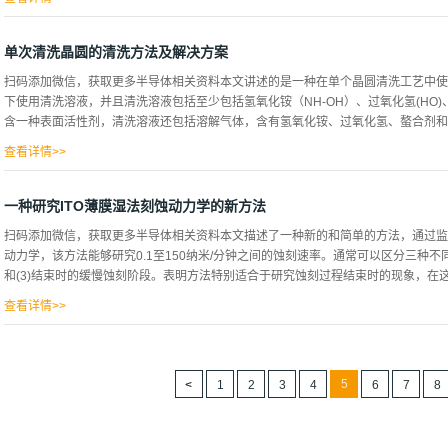
改变化学反应行为。根据所使用的清洗步骤顺序，特别是最后一步，表面处理不仅强
Si/Sio2界面的性质，通过傅里叶变换红外光谱(FTIR)对薄氧化物层的结构质量
单次清洗晶圆的清洗方法及解决方案
关，这些都是基于标准的RCA方法加上高频溶液蚀刻法，所得结果表明，红外技术能
扫码添加微信，获取更多半导体相关资料本文讲述的是一种在单个晶圆清洗工艺中使
洁处理，CLI(a+b)；CL2(b+a)：CI3(d+e)；CL4(d+e+c)在不同的步骤
下使用清洗溶液，并且清洗溶液包括至少包括氢氧化铵（NH-OH）、过氧化氢(HO)
组晶片中，在T = 950°C下，在常规炉中氧化晶片35分钟(标记为F过程)，所有
含一种表面活性剂，清洗溶液还包括溶解气体，含有氢氧化铵、过氧化氢、螯合剂和/或
个过程中，晶片在T=1050°C的快速热氧化(RTO)炉中被氧化，就在氧化之后，两组的一
者通过快速热退火工艺(RTA)在1050℃退火1...
查看详情>>
氢的相同清洗溶液也可用于多个晶片模式，用于某些应用。一种包括氧化剂和CO气
作，以提高加工效率。硅片的湿式蚀刻和湿式清洗通常是通过将硅片浸入液体中来完
一种研究ITO薄膜湿法刻蚀动力学的新方法
实现，晶片清洗和蚀刻传统上采用批处理模式进行，即同时处理多个晶片，一个典型的清
扫码添加微信，获取更多半导体相关资料本文描述了一种新的和简单的方法，通过监
一种用于蚀刻薄层氧化物，接下来通常是标准的Clean1(SC1溶液)，它由NHOH
动力学，该方法能够研究0.1至150纳米/分钟之间的蚀刻速率。通常可以区分三种不同
液，它代表过氧化氢氨混合物，SC1溶液主要用于去除颗粒和残留的有机污染。然而
和(3)结束时的缓慢蚀刻阶段。表明方法特别适合于研究蚀刻过程结束时的现象，在这种
是标准的Clean2溶液(SC2)，它是盐酸，H.O.和水的混合物，有时SC2溶液也被
主要用于去除金属污染，在HF、SC1和SC2溶液之间，通常有一个DI（去离子）水冲洗
查看详情>>
块仍然粘附在衬底上。由于其相当高的导电性和光学透明度，氧化铟锡(ITO)是用
广泛使用的透明导电氧化物(TCO)之一，ITO薄膜的图案化通常通过光刻来完成，
ITO的湿法蚀刻研究中，通常没有明确提到评估蚀刻速率的程序，由于这些研究的
5
1
2
3
4
6
7
8
度除以总蚀刻时间来评估的，然而，没有提到如何确定总蚀刻时间，评估蚀刻速率的
ITO和其它透明导电材料如SnO2和ZnO的薄膜期间，对蚀刻速率的研究需要监测
量、直接透射和反射测量或通过光栅结构测量透射和反射，因为对于非常薄的膜(此外