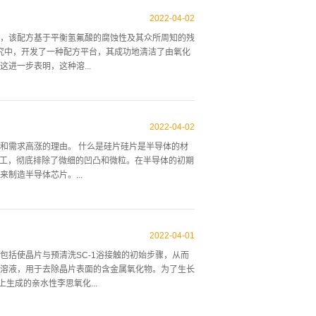
后侧和边缘去除额外的材料。 图5在电子元件制造过
副产物和未使用的试剂通过排气泵从腔室中排出，但
2022
-
04
-
02
的正面和背面。然后，必须去除半导体处理室上的任
，该配方基于平衡氢氟酸的腐蚀性及其众所周知的残
体晶片正面和背面上的不期望的残留物，以防止在随
究中，开发了一种配方平台，其成功地清洁了由氧化
并进而污染晶片。半导体晶片背面污染是在许多不同
进一步表明，这种溶...
末端执行器、晶片卡盘和晶片存储设备的机器人部件
响晶片的背面。例如，在光刻过程中，光致抗蚀剂聚
过对覆盖膜的测量和通过SEM数据所证明的。 介绍
)的清除的配方类型已经有了显著的发展。在等离子蚀
2022
-
04
-
02
标准清洗。等离子体产生的残留物的出现(主要)是基
和需求高涨的理由。 什么是硅片硅片是半导体的材
和蚀刻剂，另一些基于全新的反应化学，例如基于羟
加工，彻底排除了微细的凹凸和微粒。在半导体的初期
，半导体行业在其产品中采用了越来越多的材料。因
制造半导体芯片。...
一二十年中增长最快。没有改变的是对PER清洗化
除不需要的残留物。这种去除需要在适中的温度下快
点硅片上有污渍，电路也会产生缺陷。该工序去除以
的微量重金属原子和碳分子等·人的头屑和污垢中含有
2022
-
04
-
01
路的原材料是氧化硅和铝，在硅片上形成作为布线和
括使晶片与预清洗SC-1浴接触的初始步骤，从而
，堆积在硅片上形成层·CVD法:在晶片上形成由气
溶液，用于去除晶片表面的含金属氧化物。为了生长
纳米喷雾等物理清洗除去微细粒子。 抗蚀剂涂层将光
上生成的亲水性李思氧化...
蚀剂膜。 通过感光材料的涂布，可以对光做出反应，