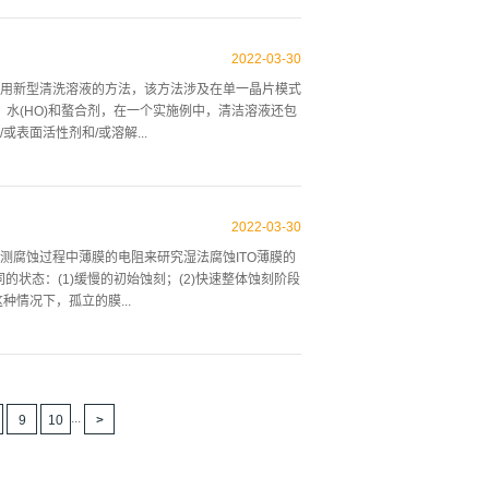
烈影响生长速率，而且强烈影响整体氧化物和
进行了比较分析，并与不同的清洗程序所产生的影响有
2022
-
03
-
30
够理解所涉及的现象和完成XPS分析。结合四种清
用新型清洗溶液的方法，该方法涉及在单一晶片模式
之间，晶片在4次降雨中用水冲洗,对两组晶片进行了实验，在第一
、水(HO)和螯合剂，在一个实施例中，清洁溶液还包
的火焰都被一起氧化了,这是一个非常重要的特征，在第二
表面活性剂和/或溶解...
些晶片在常规炉中在1000℃退火15分钟(AF ),或
体的去离子水冲洗溶液，所有这些元素结合起来工
成的，这有时也可以通过将液体喷洒到一批晶片上来
2022
-
03
-
30
洗顺序由HF-SC1-SC2组成。HF（氢氟酸）是
测腐蚀过程中薄膜的电阻来研究湿法腐蚀ITO薄膜的
、水和水的混合物组成，有时SC1溶液也被称为APM溶
的状态：(1)缓慢的初始蚀刻；(2)快速整体蚀刻阶段
，SC1的解决方案却留下了金属污染物。最终的溶液
情况下，孤立的膜...
称为HPM溶液，它代表盐酸过氧化氢混合物，SC2溶液
液，在...
于显示器、触摸面板、太阳能电池和其他相关应用的最
光刻包括在工业过程中主要是湿法蚀刻的蚀刻步骤。在
焦点是总的蚀刻速率，所以蚀刻速率可能是通过将膜厚
...
9
10
基本假设是蚀刻速率在蚀刻过程中是恒定的。在蚀刻
薄膜的厚度或质量相关量，光学监测方法可以是椭偏测
，测量非常薄的ITO膜的厚度是麻烦的，因为表面粗