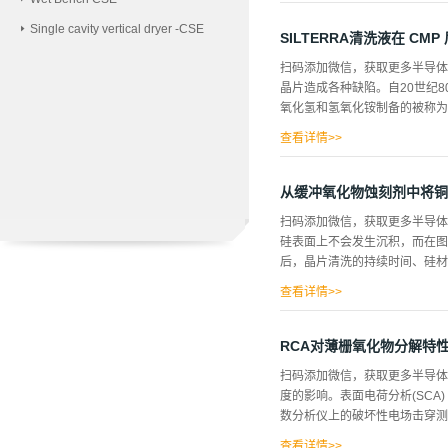
可靠性，因此在微电子行业获得
Single cavity vertical dryer -CSE
与化学机械抛光(CMP) 或通
SILTERRA清洗液在 CM
型的铜互连腐蚀；光腐蚀、电偶
扫码添加微信，获取更多半导体
成金属离子和电子。在阴极，电
晶片造成各种缺陷。自20世纪
触。铜互连的腐蚀通常取决于图案
氧化氢和氢氧化铵制备的被称为标
型区域(阴极)的铜处于更正的
载体，在等式和中)。铜的蚀刻通
查看详情>>
称为SC2。使用兆频超声波和
剂用于去除硅基表面有机和金属
从缓冲氧化物蚀刻剂中将铜
化铵产生电排斥的方法去除颗粒
扫码添加微信，获取更多半导体
态氮纳入符合表1工业废水限值的
硅表面上不会发生沉积，而在图
化学机械抛光氧化物机理CMP
后，晶片清洗的持续时间、硅材
上。由于抛光液富含钾离子和颗
效去除污染物。SFI工具采用了
查看详情>>
表面上。 讨论在氢氟酸(HF)
质的分布取决于溶液中氟离子的浓度
RCA对薄栅氧化物分解特
存在。铜在硅表面上的沉积机理如下 s
扫码添加微信，获取更多半导体相
表面的选定位置被阴极还原，而
度的影响。表面电荷分析(SCA
电池。基本上，电化学反应与控
数分析仪上的破坏性电场击穿测试
验结果的支持。从第三组晶片的结
沉积水平，接近单层...
查看详情>>