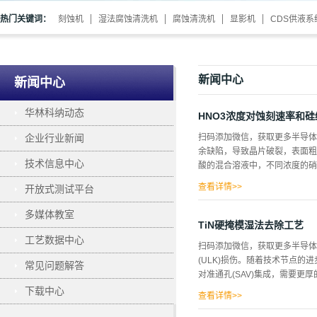
热门关键词：
刻蚀机
湿法腐蚀清洗机
腐蚀清洗机
显影机
CDS供液系
新闻中心
新闻中心
华林科纳动态
HNO3浓度对蚀刻速率和
企业行业新闻
扫码添加微信，获取更多半导体相
余缺陷，导致晶片破裂，表面粗
技术信息中心
酸的混合溶液中，不同浓度的硝
查看详情>>
开放式测试平台
总厚度和失重率随着硝酸浓度和
多媒体教室
硝酸浓度的增加，光学显微镜观
TiN硬掩模湿法去除工艺
表明腐蚀后硅片表面更光滑。本
工艺数据中心
扫码添加微信，获取更多半导体相
经成为各种新型微电子产品的基
(ULK)损伤。随着技术节点的
常见问题解答
界的新概念机电系统(MEMS)
对准通孔(SAV)集成，需要更厚的
买到的研磨系统通常采用两步法，
下载中心
层。然而，在晶片表面附近仍然
查看详情>>