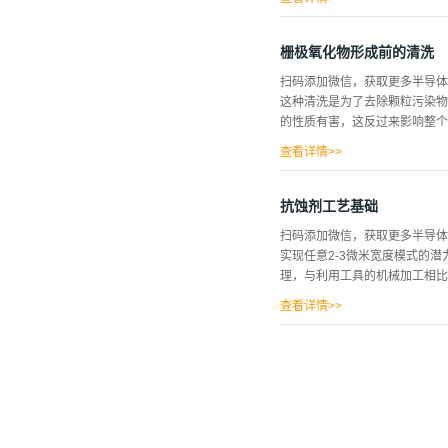
电荷和界面陷阱密度。 介绍水
中超过50%的产量损失是由微
栅极氧化物形成前的清洗
的还是一般的，也无论污染物的
扫码添加微信，获取更多半导体
的工作和长期可靠性有深远的影
这种清洗是为了去除颗粒污染物
最普遍的是RCA溶液，它是过氧
的性质有害，这反过来影响整个
MOS电容-电压(C)测量是监
(Qox)、dlld界面陷阱密度(D
查看详情>>
洁。RCA清洗包括暴露在三种
金属从硅晶片表面去除。SC2
抗蚀剂工艺基础
表面剥离任何自然氧化物。存在多
扫码添加微信，获取更多半导体
括连续的步骤:HF 去离子水冲洗
实现任意2-3微米宽度模式的
骤的顺序，或者省略一个步骤，
理，与利用工具的机械加工相比
45SC1解决方案。并且这种
洗是理想的。可通过以下方式获得
查看详情>>
域中，在图案化中，可能不是利
的学生利用OFPR-800LB
匀，有渐变部分；（3）上部提供
细小垃圾当然应该清除，将圆型
氧化氢水）等强化学药品进行处
机物有效，不能去除硅。建议用