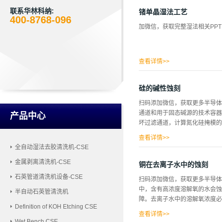
不足和TDDB问题。由于结构的
属沉积之间可能会形成时间相关
联系华林科纳:
锗单晶湿法工艺
400-8768-096
但是N2等离子体不足以有效地
加微信，获取完整湿法相关PPT
更好的解决方案。开发了利用无
成本的空间。在本文中，我们通
模生产的以下标准(如表1所示)
锡蚀刻速率和从每个斜率计算的活化
查看详情>>
硅的碱性蚀刻
扫码添加微信，获取更多半导体
通道和用于固态碱源的技术容器
产品中心
坏过滤通道，计算氮化硅掩模的
查看详情>>
全自动湿法去胶清洗机-CSE
于制造含氖大气中87Rb或13
金属剥离清洗机-CSE
(MEMS)工业。有机和无机
铜在去离子水中的蚀刻
蚀刻相比，碱性蚀刻不需要昂贵
石英管道清洗机设备-CSE
扫码添加微信，获取更多半导体
横比的简单矩形拓扑的体结构。
中，含有高浓度溶解氧的水会蚀
半自动石英管清洗机
(CSAC)的气室。包含碱金属
障。去离子水中的溶解氧浓度必
干布居俘获(CPT) 效应运
Definition of KOH Etching CSE
晶片之间的硅晶片制成。MEM
查看详情>>
Wet Bench CSE