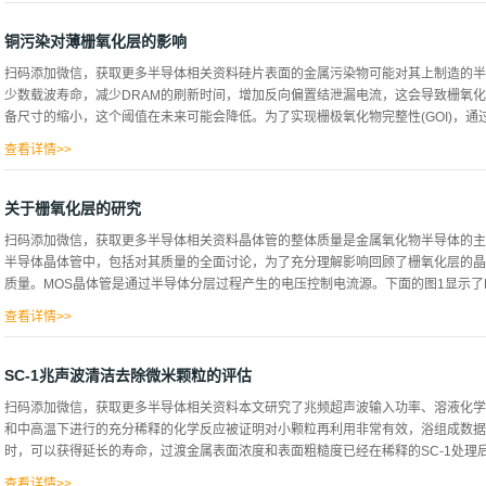
导致溶液中离子的相互作用，从而导致电导率的降低。应该注意的是，在光伏行业中
以用来以相当准确的方式检测化学浓度。而且酸和碱的解离也有助于测量溶液的pH值
铜污染对薄栅氧化层的影响
pH值，这是使用标准的pH探头和仪表来完成。对于碱性溶液(pH7)，溶液中H-+
扫码添加微信，获取更多半导体相关资料硅片表面的金属污染物可能对其上制造的半
方法，在全自动GAMA™晶圆蚀刻和清洗系统上进行了实验，浓度的测量是使用位于
少数载波寿命，减少DRAM的刷新时间，增加反向偏置结泄漏电流，这会导致栅氧
外）传感器进行的，在90ºC的一个由添加剂组成的容器中，一次生产30-50个硅
备尺寸的缩小，这个阈值在未来可能会降低。为了实现栅极氧化物完整性(GOI)，通过
晶片的完整纹理化，并将研究结果与已建立的理论模型进行了比较。 图3图3和图4显
设计结果；图3中的数据显示，当不采用温度补偿时，电导率随温度的升高而增大，这是
查看详情>>
密度，与时间相关的介电击穿是对设备保持运行时间长度的衡量标准，因此是可靠性
入铜污染的方法，以及不同的GOI指标，铜的植入、背面铜污染、化学浸渍污染和
关于栅氧化层的研究
铜，有时氧化物缺陷密度(D)，有时平均氧化物击穿场(Ebd)被报道为铜对GOI影
扫码添加微信，获取更多半导体相关资料晶体管的整体质量是金属氧化物半导体的主
因为用于确定击穿的阈值在8MV/cm和12MV/cm之间变化，平均击穿场的含义在
半导体晶体管中，包括对其质量的全面讨论，为了充分理解影响回顾了栅氧化层的晶
域来确定它们。从图中可以看出，铜浓度有一个阈值，低于这个阈值，铜对平均击穿
质量。MOS晶体管是通过半导体分层过程产生的电压控制电流源。下面的图1显示了NMO
平均击穿场开始下降。一般来说，氧化物越薄，它下降得越快，这意味着保持加工条
铜浓度，因为100种薄氧化物对产率的影响会更大，如果通过植入引入高剂量的铜，平
查看详情>>
本以及相应的电路表示，在结构上，晶体管由n型或p型（分别掺杂磷或硼）的大块
将连接G的多晶硅栅极与基底材料隔离，最后将n或p型硅的两个植入区域分别创建源
SC-1兆声波清洁去除微米颗粒的评估
非常简单，NMOS正电压应用到门，这开始画少数载体，即电子，门基板接口，施加
扫码添加微信，获取更多半导体相关资料本文研究了兆频超声波输入功率、溶液化学
极，产生电流，这是金属氧化物半导体工作中感兴趣的基本电流。下面的图2说明了这
和中高温下进行的充分稀释的化学反应被证明对小颗粒再利用非常有效，浴组成数据显
使用区域），在这种情况下，漏极电位总是高于或等于栅极电位，从图中我们可以看
时，可以获得延长的寿命，过渡金属表面浓度和表面粗糙度已经在稀释的SC-1处理后进
个过渡点上，晶体管被认为是“开”的。此时的栅极电压被认为是阈值电压VT，可以
过氧化物的电位从基板中吸引载流子，在源极和漏极之间创建一个传导路径，而没有电
查看详情>>