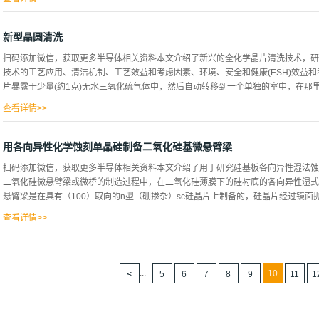
SC-1处理后的金属污染进行了比较。在低功率下，清洗效率随温度的升高而迅速变
实验空间内，化学比对粒子去除只有中等的影响（见下图），验证性实验是在实验空
新型晶圆清洗
作表明，大量稀释的SC-1化学物质可能会非常有效地去除亚于0.15_m的颗粒，
扫码添加微信，获取更多半导体相关资料本文介绍了新兴的全化学晶片清洗技术，研
数，由于化学比例影响清洗效率，有必要确定在稀释的化学浴中可以保持高清洗效率的寿命，
技术的工艺应用、清洁机制、工艺效益和考虑因素、环境、安全和健康(ESH)效益
SC-I进行实验，至45°C，浴缸在温度下保持了7个小时，在此期间，对污染了硝
片暴露于少量(约1克)无水三氧化硫气体中，然后自动转移到一个单独的室中，在那里用
用稀释化学清洗腐蚀剂已被证明等于或优于标准化学清洗，由于用水量是湿台拥有成
标准化化学的对比是很有趣的，将完整的晶片浸入SC-I溶解液中，并在级溢出浴中冲洗
查看详情>>
(见图1)，三氧化硫室的条件要求温度通常低于100°C，且环境干燥，光致抗蚀剂
一旦磺化，抗蚀剂可溶于水，并在去离子水冲洗过程中被去除，该工具目前是单晶片
用各向异性化学蚀刻单晶硅制备二氧化硅基微悬臂梁
技术将两个清洗步骤/工具合二为一，取代了灰化器和用于灰化后残留物清洗的湿工
扫码添加微信，获取更多半导体相关资料本文介绍了用于研究硅基板各向异性湿法蚀
消除了等离子体，剥离离子注入光刻胶后减少了污染，减少了占地面积，降低了维护
二氧化硅微悬臂梁或微桥的制造过程中，在二氧化硅薄膜下的硅衬底的各向异性湿式
是可以集成到集群工具中的单晶片旋转处理器，晶片被安装在晶片旋转器的卡盘上，并被加
悬臂梁是在具有（100）取向的n型（硼掺杂）sc硅晶片上制备的，硅晶片经过镜面抛光
物质被分配到旋转晶片的表面上大约1-3分钟,工艺温度为45至55℃,过程pH值接
和旋干循环。在下午0点35分和0点18分为150毫米晶圆准备了150毫米晶圆的氧化后蚀
查看详情>>
cm之间，在以水蒸汽饱和的氧环境下，在硅衬底上生长了约1微米的热氧化物，该氧化
光刻技术绘制图案，二氧化硅中的开口使用缓冲氧化物蚀刻法进行蚀刻。悬臂梁图案与
向排列。研究了两种类型的悬臂梁和微桥方向：一种平行于质片平面或对准方向，另
...
10
5
6
7
8
9
11
1
桥的尺寸宽度分别为25、50或100微米，长度分别为100、200、300或500微
液，两种溶液都保存在高温高温玻璃容器中，蚀刻温度为80°C(温度稳定±0.5°C
却冷凝器，以减少蚀刻过程中的蒸发，在蚀刻过程中，晶圆被固定在磁力搅拌棒上方的