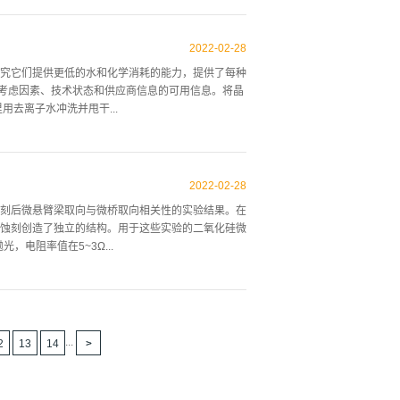
化，但在高功率下，清洗效率与温度无关，在确定的
间内进行的，这样之前的运行就不会被重复。实验工
2022
-
02
-
28
此外还注意到清洁效率是氢氧化铵与过氧化氢比值的函
究它们提供更低的水和化学消耗的能力，提供了每种
用1：10：130（NI-HOH：H20_：H20）
和考虑因素、技术状态和供应商信息的可用信息。将晶
化硅的晶片进行了清洗和测量，以提高颗粒去除效率。使
去离子水冲洗并甩干...
本的重要一部分，因此比较稀释清洁剂的冲洗时间与
，记录了不同清洁溶...
在暴露于三氧化硫期间没有被去除，而是被化学改性，
单元，但可以扩展到批处理工具配置。 图1三氧化硫
2022
-
02
-
28
作台，一种工具的好处包括在大多数剥离应用中完全
刻后微悬臂梁取向与微桥取向相关性的实验结果。在
，减少了周期时间，并降低了成本。工艺开发的重点
蚀刻创造了独立的结构。用于这些实验的二氧化硅微
速到预定的转速(1000到4000转/分),蚀刻化学
，电阻率值在5~3Ω...
近中性,所以旋转蚀刻循环之后是短暂的去离子水旋转冲洗
...
硅的生长温度为1115°C，设计的结构使用标准的
（100）Si衬底上的主晶片平面排列，即沿着该方
一种方向是距质片晶片平面45°。设计的悬臂梁和微
...
2
13
14
米。蚀刻过程采用了两种在MEMS处理中最常用的碱性溶
)中。容器用盖子上的螺丝密封，其中包括一个自来水冷
水平位置的特氟隆支架中，将溶液在700rpm下进