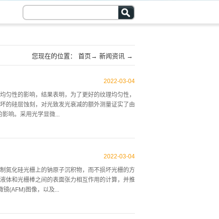
您现在的位置：
首页
→
新闻资讯
→
2022
-
03
-
04
均匀性的影响，结果表明，为了更好的纹理均匀性，
坏的硅层蚀刻，对光致发光衰减的额外测量证实了由
影响。采用光学显微...
供了相同的明亮和对比度设置，为了揭示受损硅层的存
进行光致发光(PL)衰变测量。此外，硅中的PL衰减密
2022
-
03
-
04
进行了二维PL衰减时间的测量。 图2在样品1的表
制氮化硅光栅上的钠原子沉积物，而不损坏光栅的方
，在20%氢氧化钾之前的纹理处理中，去除10m的损
液体和光栅棒之间的表面张力相互作用的计算，并推
窒息。包括用来去除有机污染的四氯化碳→IPA清洗阶
AFM)图像，以及...
糙的切割硅片表面去除的困难，有机物的痕迹会影响局
成。这种金...