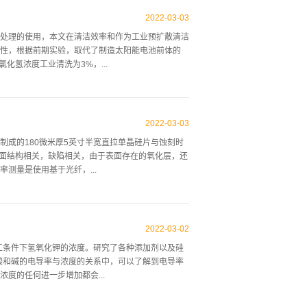
丙酮（水是钠和氧化钠的良好溶剂）再次用丙酮冲洗
光栅，防止其直接浸入水中，因为丙酮的表面张力小
2022
-
03
-
03
显示没有可见的损坏，但光栅干燥后可能会留下一层薄
处理的使用，本文在清洁效率和作为工业预扩散清洁
期光栅来观察衍射，从而证明光栅仍然相干地透射5
性，根据前期实验，取代了制造太阳能电池前体的
如图3所示，左侧图像是清洁且未损坏的光栅的扫描电
化氢浓度工业清洗为3%，...
液体的表面张力将它们聚集成2至5条的块状，为了
另外如果我们使用丙酮作为我们的第一个也...
钟，整个POR过程需要45分钟。对于氟化氢/臭氧浴，
F水溶液中，臭氧浓度通过光度测量确定为16至20
2022
-
03
-
03
加热至50°C，浸泡时间为5分钟。 图2不同工序的
成的180微米厚5英寸半宽直拉单晶硅片与蚀刻时
E10原子/cm2的范围内有所不同，晶片表面为铜和
表面结构相关，缺陷相关，由于表面存在的氧化层，还
Cl+HF)留下的最高铜值，两种先进的清洗序列达
测量是使用基于光纤，...
浴的浓缩模拟，在这个模拟中，假设清洗直接发生在
F透射电子显微镜(TEM)和表面成像系统公司的原子力显微
泥浆切割晶片的厚度减少和表面反射率随蚀刻时间的变
2022
-
03
-
02
纹的开口，这增强了表面的纹理。图3是在75°C下不
工条件下氢氧化钾的浓度。研究了各种添加剂以及硅
切割晶片的蚀刻速率显示出与浆液切割晶片相同的行
酸和碱的电导率与浓度的关系中，可以了解到电导率
比较浆料切割晶片和FAS切割晶片的厚度减少情况，
度的任何进一步增加都会...
中绘制了当氢氧化钾浓度分别为30%和47%时，浆