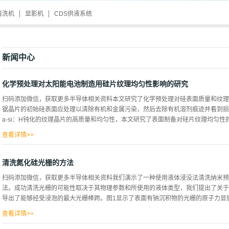
清洗机
显影机
CDS供液系统
新闻中心
化学预处理对太阳能电池制造用硅片纹理均匀性影响的研究
扫码添加微信，获取更多半导体相关资料本文研究了化学预处理对硅表面质量和纹理
锯晶片的初始硅表面应处理以清除有机和金属污染，然后去除有机溶剂痕迹并看到损
a-si：H钝化的纹理晶片的高质量和均匀性，本文研究了表面制备对硅片纹理均匀性的
查看详情>>
镜、蔡司光学显微镜和光学CIS扫描仪进行初级表面表征，表面扫描为所有样品提
在，在纹理化100nm的a-Si：H后用牛津等离子体设备将其沉积在每个硅表面，然后
清洗氮化硅光栅的方法
切地反映了少数载流子的动力学，可用于局部寿命值的估计，采用图2所示的实验装置
扫码添加微信，获取更多半导体相关资料我们演示了一种使用液体浸没法清洗纳米预
面，未进行预处理(图3a)，存在一些局部不均匀的区域，主要是由于浆液锯切的影响
法。成功清洗光栅的可能性取决于其物理参数和所使用的液体类型，我们提出了关于
伤层，减少了不均匀性的数量(图3b)，不含IPA的浓缩加热氢氧化钾溶液导致硅表面
导出了能够经受浸泡的最大光栅棒跨。图1显示了表面有钠沉积物的光栅的原子力显微镜(
段，导致了纹理化后硅表面的不均匀性的增加(图3c)，这可能是由于有机溶剂从粗
部硅蚀刻速率，从而导致纹理形成后的不均匀性(图4b)，其中小金字塔沿着大金字塔形
查看详情>>