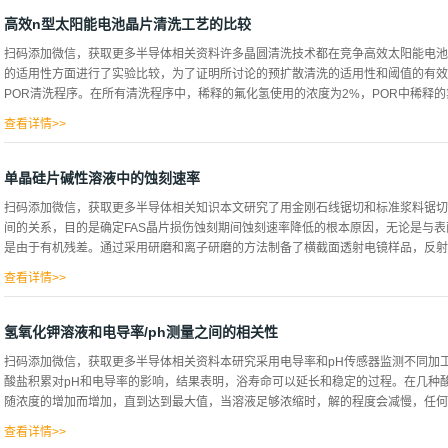
浸没在液体后清洁的同一光栅，为了清洁格栅，首先将其放入丙酮中，然后用水冲洗
格栅，让其干燥，这样格栅暴露在水中，但从未暴露在水-空气边界，丙酮用于缓冲
高效n型太阳能电池晶片清洗工艺的比较
于水。 图1用100纳米光栅重复该过程，也没有损坏光栅，尽管原子力显微镜图像
扫码添加微信，获取更多半导体相关资料许多晶圆清洗技术都在竞争高效太阳能电池
膜。为了检查透射特性仍然完好无损，在扫描电镜中使用相同程序清洗的100纳米周
的适用性方面进行了实验比较，为了证明所讨论的预扩散清洗的适用性和阈值的有效
千电子伏的电子波。 图3虽然这些试验都很成功，但也有光栅被水浸损坏的例子，
POR清洗程序。在所有清洗程序中，稀释的氟化氢使用的浓度为2%，POR中稀释的氯
镜图像，而右侧图像是未成功浸入水中的光栅。格栅条聚集在一起，可能是由于干燥
确定哪些光栅可能在液体中浸泡后仍然存在，我们对光栅清洗过程的机理进行了计算。
查看详情>>
浸泡时间为5分钟，在80°C下，SPM（硫酸过氧化氢混合物）中的浸泡时间为10分
使用的氟化氢浓度低于0.5%，使用臭氧发生器产生臭氧，并通过臭氧接触膜溶解在H
单晶硅片碱性溶液中的蚀刻速率
g/Sm³，赛力斯碳浴由一个纤维素碳和0.2份过氧化氢以及6份去离子水组成，将浴液
扫码添加微信，获取更多半导体相关知识本文研究了用金刚石线锯切和标准浆料锯切制
清洗效率如图所示2，显示清洗前后的金属表面浓度，不同元素的定量极限在1E10~3
间的关系，目的是确定FAS晶片损伤蚀刻期间蚀刻速率降低的根本原因，无论是与
铁（线锯切过程中的残留物），所有的清洗都显著降低了这些浓度，而工业清洗序列(H
是由于有机残差。通过采用研磨和离子研磨的方法制备了横截面透射电镜样品，反射率
到与POR相似的低水平。为了检查在大规模生产时是否仍然如此，运行了一个清洗
初始碱性蚀刻步骤之后和第...
查看详情>>
光学排列进行的，利用日立S-4800扫描电子显微镜(SEM)、200keVJEOL2010
镜(AFM)对其表面结构进行了研究。 图2图2显示了在75°C下不同浓度氢氧化钾
氢氧化钾溶液和电导率/ph测量之间的相关性
化，氢氧化钾浓度在20-30%左右的蚀刻率最大。另外反射率的最初下降是由于微裂
扫码添加微信，获取更多半导体相关资料本研究采用电导率和pH传感器监测不同加
同浓度氢氧化钾下FAS切割晶片的厚度减少和表面反射率随蚀刻时间的关系，FAS
酸盐积累对pH和电导率的影响，结果表明，浴寿命可以延长和稳定的过程。在几种
为，由于表面上不存在微裂纹，因此表面反射率的初始降低并不那么明显。 图3通过
随浓度的增加而增加，直到达到最大值，当溶液足够浓缩时，解的程度会减慢，任何浓
FAS切割晶片在初始时间为5-10分钟内的蚀刻率较低，这在另外图中得到了阐明，其
液和FAS切割晶片的厚度减少图，对于超过大约...
查看详情>>