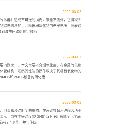
使用的浓度并没有达到这个最大值，因此，电导率可
，通过考虑氢离子(H+)的浓度，可以测量水溶液的
2022
-
03
-
02
离子的减少，pH随着浓度的增加而增加。为了测试控制
导体器件造成不可逆的损伤，铜也不例外，它将减少
工艺罐的再循环回路内的内联电导率和NIR（近红
化物漏电流增加，并降低栅氧化物的击穿电压，随着设
晶片，调整前（即预前）以保持一致的蚀刻速率，并获得
斜坡电压试验确定缺陷...
示了不同添加剂、氢氧化钾浓度和温度的实验(DOE)
意料之中的，...
的衡量标准，虽然使用了不同类型的晶圆，不同的引
旋转污染都被用于在门氧化之前或之后引入已知数量的
2022
-
03
-
01
响的测量方法，缺陷密度的含义在所有来源中并不一致，
要问题之一，本文主要研究栅氧化层，在金属氧化物
所有源中都不是均匀的，因为已经使用了不同的电容器区
体管结构，观察其性能的操作取决于其栅极氧化物的
场没有可检测到的影响，如果铜浓度超过这个阈值，
S和PMOS设备的简化版...
件尤其重要，以便在氧化物厚度较小时不超过允许的
均击穿场也会迅速降低，这可能是因为高剂...
硅衬底组成，连接方式为B，生长栅极氧化物绝缘层以
区和漏区，连接S和D。 图1晶体管工作的基本原理
2022
-
03
-
01
到漏极的正电压(源极接地)将电子从源极扫描到漏
、浴温和浸泡时间的影响，在高兆频超声波输入功率
一点。 图2图2是处于饱和状态下的MOS（典型的
示，当在中等温度(例如45℃)下使用高纯度化学品
到，ID首先呈指数增长，然后是平方增长，正是在这
行了测量，并与传统...
清楚地看到栅极氧化物绝缘性质的重要性。理论上，通
流流入栅极，然而，在...