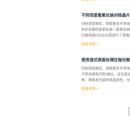
予眼镜架褐色～金色的色...
接制作在c面蓝宝石上，单个圆柱
电感耦合等离子体(BCl3/H
不同浓度氢氧化钠对硅晶片
0.4毫米的CPSS样品是从
扫码添加微信，获取更多半导体
和热电偶保护管都是用高纯度石
和水合肼的氢氧化钠（氢氧化钠
英处理杆和槽板组成，最多可容
扫描电镜(SEM)对其进行了表
程中用重叠的盖板盖住烧杯口，
盖板。大盖板尺寸为80 毫米 &..
查看详情>>
碱性溶液（氢氧化钠）得到了表面
250微米的正方形样品(20m
使用湿式表面处理在抛光氧
该方法，将底物依次在1：1：5的
扫码添加微信，获取更多半导体
氢：水的1：1：6（按体积）中
子喷涂或电沉积)相比，这也是
底浸于异丙醇（丙醇）、氢氧化钠
用。电致发光提供高选择性，允
24h，在硅的纹理形成过程中
这个过程，形成了单硅酸。 图2蚀
查看详情>>
。此外，许多金属和合金可以生
处理的目的是为金属原子沉积产生
的致密表面变得粗糙，以增加沉积
验证处理的效果。然后，在氧化
理和ED工艺在氧化铝颗粒上无
的沉积示意图 表面处理后，使