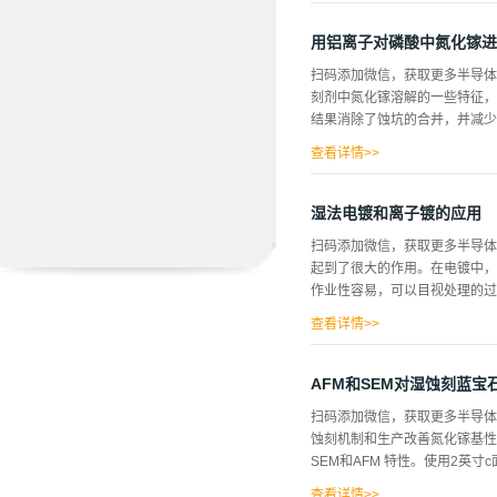
图1图1显示了一批并行处理的
需要昂贵的步进和12英寸的溅
用铝离子对磷酸中氮化镓进
因为与标准的电镀工艺相比，投资
扫码添加微信，获取更多半导体
屏障，保证与铝绑垫稳定可靠的
刻剂中氮化镓溶解的一些特征，
芯片组装的基础，用于聚合物翻
结果消除了蚀坑的合并，并减少了
是一种湿化学和无掩蔽的过程。
中，可以镀上直径从4英寸（100
查看详情>>
了在热纯磷酸中蚀刻3分钟的外
致氮化镓样品表面形成六边形的
湿法电镀和离子镀的应用
地表扩展，超出了坑的边界，导
扫码添加微信，获取更多半导体
酸中氮化镓蚀刻过程中，∂∂条
起到了很大的作用。在电镀中，
露位错氮化镓增长6H-SiC
作业性容易，可以目视处理的过
表明，通过在蚀刻剂中加入额外
剂中，当使用磷酸和氯化铝或氯
查看详情>>
2）平滑化，回转等功能，通过
近的电镀技术中，即使在0.5
AFM和SEM对湿蚀刻蓝
覆，通过设计阳极和辅助电极，
扫码添加微信，获取更多半导体
的形状、数量相适应的电镀方法
蚀刻机制和生产改善氮化镓基性
当量和电镀浴的电流效率，可以
SEM和AFM 特性。使用2英
每经过一个电镀槽、反应槽都有
液和公害因素少的电镀浴的开发
查看详情>>