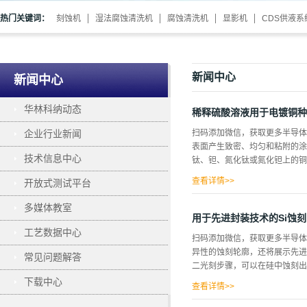
热门关键词：
刻蚀机
湿法腐蚀清洗机
腐蚀清洗机
显影机
CDS供液系
新闻中心
新闻中心
华林科纳动态
稀释硫酸溶液用于电镀铜种
企业行业新闻
扫码添加微信，获取更多半导体
表面产生致密、均匀和粘附的涂
技术信息中心
钛、钽、氮化钛或氮化钽上的铜
查看详情>>
开放式测试平台
溶剂脱脂、碱浸泡清洗和酸清洗
多媒体教室
子层上形成的天然铜氧化物来研
用于先进封装技术的Si蚀刻
的天然氧化铜，我们采用了碱洗和
工艺数据中心
扫码添加微信，获取更多半导体
来进行用于去除膜表面有机物的碱
异性的蚀刻轮廓，还将展示先进
常见问题解答
理60 s的薄膜浸泡在稀H2SO
二光刻步骤，可以在硅中蚀刻出
三次，持续20秒，并在连续N
下载中心
测量铜种子层的变化表面。使用的
查看详情>>