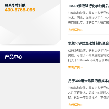
刻晶片通孔，用作正面控制和/
约250 微米深度的硅特征，
联系华林科纳:
TMAH溶液进行化学蚀刻
400-8768-096
片边缘，在图2b和2c中，高
扫码添加微信，获取更多半导体
作为室压、阴极射频功率和IC
技术。因此，详细描述了在TMA
和硅对光刻胶的蚀刻选择性显示
表面粗糙度。还研究了沟道底部的
较低压力下反应物受限，这种相
子能量和等离子体的强烈依赖密
查看详情>>
，研究了有无紫外光照射下，紫
0.69纳米/分钟提高到1.09纳
氢氧化钾硅湿法蚀刻的聚合
法被用来揭示通道侧壁上的晶体
扫码添加微信，获取更多半导体
厚的氮化镓外层晶片，这个正方形
掩模，考虑了不同浓度的氢氧化
产品中心
晶片上沉积一个1µm厚的二氧化硅
间大于180min且不破坏前侧
体的干蚀刻进行蚀刻，将图案从
查看详情>>
MEMS)工艺中的适用性。实
排出氢气泡，并更好地对样品进行
用于300毫米晶圆的低成
应用于Si表面，以提高薄膜的粘附
扫码添加微信，获取更多半导体
秒，然后分三个步骤进行硬烘烤：15
芯片互连技术，如板上的翻转芯
免在氢氧化钾蚀刻过程中出现不
明，这是一项关键技术，不仅是今
除液约20-40min，使保护
查看详情>>