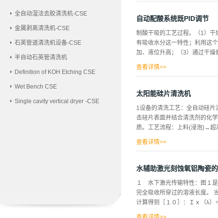
气动阀 8、废液排放管 9、
全自动湿法去胶清洗机-CSE
自动配酸系统既PID调节
金属剥离清洗机-CSE
制酸干吸的工艺过程。（1）干燥
石英管道清洗机设备-CSE
有吸收水分这一特性；利用这个
加、液位升高；（3）通过干燥
半自动石英管清洗机
查看详情>>
Definition of KOH Etching CSE
槽H2SO4浓度和平衡干燥循环
Wet Bench CSE
计量槽；若生产98%H2SO
太阳能硅片清洗机
Single cavity vertical dryer -CSE
度、控制干燥循环槽液位；（4
1设备的清洗工艺：全自动硅片
H2SO4的浓度在逐渐升高，液
击硅片表面并结合清洗剂的化学
吸收循环槽加水的方法才能使中
质。工艺流程：上料(浸泡)→超
内的98%H2SO4放入计量
持浓度；；如果生产93%H2SO
查看详情>>
）→慢拉脱水槽（加热）→烘干
气鼓泡的气体流量、抛动系统的
水辅助激光刻蚀氧铝陶瓷的
片的能力，保证能满足生产要求
１ 水下激光传输特性：图１是
烘干的温度和时间。2设备整体
完全吸收所穿过的溶液长度。 
槽、抛动机构、慢提拉系统、烘
计算得到［１０］：Ｉｘ（λ）＝
125mm×125mm，156m
的耐腐蚀性，槽体所用的材质为
查看详情>>