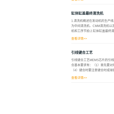
激光初始辐照度，Ｉｘ（λ）为
数值（自然对数），单位是ｍ－
缸体缸盖最终清洗机
Ｌａｍｂｅｒｔ法则还可写为：
1.清洗机概述在发动机的生产
光，水的吸收长度Δ不同。对３
为中间清洗机、CMM清洗机以
相对于其它多数波长水对紫外激
机和工序节拍:2.缸体缸盖最终
验中采用的激光加工设备为多功
定位系统和机械系统构成。激光
查看详情>>
器，...
的浪涌水箱中，有到位装置被设
涌储水箱被配备在这个工位当中
引线键合工艺
转工件270度，固定搅水喷嘴
引线键合工艺MEMS芯片的引
以及水道腔进行清洗；在完成清
合基本要求有：（1）首先要对
加方便的进行，然后打开出料插
（4）键合时要注意键合时成球
清洗工位当中，到位检测开关检
洗工件三面的表面和孔隙。为了
查看详情>>
就会停止水...
常用的引线键合设备有热压键合、
结合,使原子发生接触,导致固
(PlasticDeformat
动。该方法主要用于金丝键合。
送到一个金属传感器(Metal
过超声发生器发生，振幅一般在