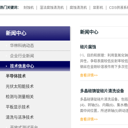
热门关键词：
刻蚀机
湿法腐蚀清洗机
腐蚀清洗机
显影机
CDS供液系
新闻中心
新闻中心
华林科纳动态
硅片腐蚀
企业行业新闻
㈠、目的和原理：利用氢氧化钠
异性，争取表面较低反射率较低
技术信息中心
钢丝在金刚砂溶液作用下多次往
查看详情>>
半导体技术
损伤不去除会影响太阳电池的填
光伏太阳能技术
宜，每500克6元。化学反应方
多晶硅铸锭硅片清洗设备
镍电池电解液中。③碱性腐蚀优
检测与测量相关
多晶硅铸锭硅片清洗设备，包括装
外，碱性系统与硅反应，基本处
(4)、转轴(5)、内箱(6)、集水
平板显示技术
定的，是可行的具有指导意义的
面中间位置，所述转轴(5)转动连
表面。如果含有[100]晶向的
清洗与洁净技术
氢氟酸络合掉硅片表面的二氧化硅
查看详情>>
开放式测试平台