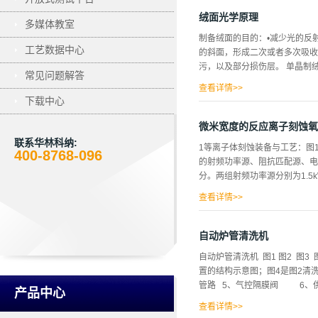
光轴(3)设置在转轴(5)上，所
体(1)内部上侧，所述升降机构(2
绒面光学原理
多媒体教室
位，所述滑轮(22)设有两个，两个
制备绒面的目的：•减少光的反
(23)与电机一(21)的输出端传
工艺数据中心
的斜面，形成二次或者多次吸收
所述辅助清洁组件(91)设有两个
污，以及部分损伤层。 单晶制绒：预清
喷头(912)、滑块(913)、齿条(9
常见问题解答
查看详情>>
下载中心
超声)，3min；②1000gNa2SiO
理：1、10%NaOH，78o
微米宽度的反应离子刻蚀氧
5μm/min；损伤去除完全后
联系华林科纳:
1等离子体刻蚀装备与工艺：图1
表面清洗。经50sec腐蚀处理，
400-8768-096
的射频功率源、阻抗匹配源、电
(111)=25：15：1，硅
分。两组射频功率源分别为1.5
难。预清洗原理：2、①1000gNaOH
查看详情>>
控制范围为5~30℃。该装置可
50～200W，工作气体BCl3，气
自动炉管清洗机
合加工系统照片2等离子体刻蚀结果：
自动炉管清洗机 图1 图2 图
膜，再采用溶胶—凝胶法在SiO2/S
置的结构示意图；图4是图2清
图2给出了制备的Er3+:Al2O3
管路 5、气控隔膜阀 6、供液
得的Er3+掺杂Al2O3薄膜约为2
产品中心
查看详情>>