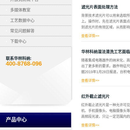
制造联系在一起。虽然湿法刻蚀
方面仍然起着重要的作用。与干
滤光片表面处理方法
多媒体教室
简单。1 湿法刻蚀及其应用1
背景技术滤光片可以用来选取所
覆盖的晶片部分分解，然后转成
工艺数据中心
上。操作时，先在滤光片表面点
这种刻蚀技术主要是借助腐蚀液
到滤光片的有效区域，从而影响
率和良好的刻蚀选择比。1.2
常见问题解答
产物离开刻蚀表面扩散到溶液中
查看详情>>
行速率就是反应速率...
下载中心
法。一种滤光片表面处理方法，
所述增稠剂选自OES液体增稠
华林科纳湿法清洗工艺面临
至少一种。在其中一个实施例中，
联系华林科纳:
随着集成电路器件的纳米化、高
10mg/L~100mg/L。
400-8768-096
出了更多新的要求。器件特征尺
剂或非离子表面活性剂。在其中
据2019年1月28日报道，台
液由含有增稠剂和无机盐的洗洁精
甩干机的转速为35转/秒~50
查看详情>>
主要是16/12nm工艺。NV
要营收来源之一。台积电发生的
红外截止滤光片
件发生不正常的漏电，进而影响
红外截止滤光片是一种允许可见光（
收将减少约5.5亿美元。受到
机、手机摄像头、电脑摄像头等
故涉及的是相对先进的16/1
高频段光波，只让一定范围内的低
机以及产能和交付上的损失，则
产品中心
器件对生产工艺过程中的颗粒、
查看详情>>