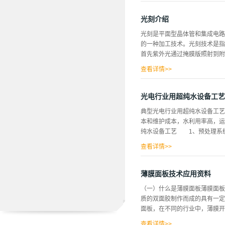
分辨率和色彩还原性，使图像清
止膜，利用多层膜的干涉实现截
光刻介绍
角度入射时的透过率，并且在大
光刻是平面型晶体管和集成电路
红外截止滤光片，通过在蓝玻璃
的一种加工技术。光刻技术是指
偏移的问题，但它从红光处便开
首先紫外光通过掩膜版照射到附
影响相机的成像质量。而且蓝玻
题在于克服上述问题，而提供一
查看详情>>
通过显影技术溶解去除曝光区域
膜上；最后利用刻蚀技术将图形
光电行业用超纯水设备工艺
抗蚀剂为中间（图像记录）媒介
典型光电行业用超纯水设备工艺
上，它包括光复印和刻蚀工艺两
本和维护成本，水利用率高，运
到预涂在晶片表面或介质层上的
纯水设备工艺 1、预处理系统
从而在晶片表面或介质层上获得
基本步骤1.气相成底模2.旋转烘
查看详情>>
杀菌器→抛光混床→精密过滤器→
纯水泵→紫外线杀菌器→抛光混床→
薄膜面板技术应用资料
(PH调节)→中间水箱→第二级
（一）什么是薄膜面板薄膜面板
(≥17MΩ.CM)(最新工艺)
质的双面胶制作而成的具有一定
器→用水对象(≥15MΩ.CM
面板，在不同的行业中，薄膜开
精密过滤器→用水对象(≥15M
PDP等离子显示屏、高品质灯管显
查看详情>>