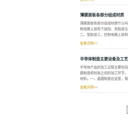
）盘膜4）面膜5）塑贴6）按
薄膜面板上。大致可以分为平面
薄膜面板各部分组成材质
位加以指示或加以区分，用户可
薄膜面板各部分组成材质什么叫
出的一种较为美观而且实用的面
制电路上层和下层四、夹胶层五
起形成立体按键。这种立体键不
二、垫胶层三、控制电路上层和下
果。(二）制作薄膜面板的要求
层。面膜层为薄膜开关的组成部
查看详情>>
膜开关的面板，...
既定的图形、文字说明等并配以
价格与性能，采用丝印工艺制作
半导体制造主要设备及工艺
2，不同材料的选择，可使PV
半导体产品的加工过程主要包括晶
面板层一般在低于0.25MM
圆制造和封装之间的加工环节，称
所以选用材料必须具有高透明度
材料。一、晶圆制造在这里，我
连，以达到密封和连接的效果，此
开关双面胶，有些薄膜开关要求
查看详情>>
程的所需要的设备和材料。晶圆生产线可
（Etch）、离子注入（Ion Impl
区和相关步骤以及测量等都是晶
光刻机之外，还会有配套的涂胶
键合、模塑、电镀、切筋/成型
备和材料的要求远低于晶圆制造