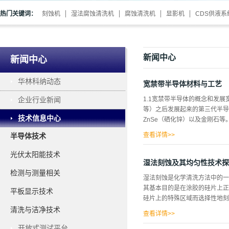
热门关键词：
刻蚀机
湿法腐蚀清洗机
腐蚀清洗机
显影机
CDS供液系
新闻中心
新闻中心
华林科纳动态
宽禁带半导体材料与工艺
企业行业新闻
1.1宽禁带半导体的概念和发展
等）之后发展起来的第三代半导体
技术信息中心
ZnSe（硒化锌）以及金刚石等
查看详情>>
半导体技术
别是Si的6倍和2倍，因此其器
光伏太阳能技术
和SiC，它的热导率和击穿电
湿法刻蚀及其均匀性技术探
率、大功率器件的需要从二十世
检测与测量相关
湿法刻蚀是化学清洗方法中的一
2eV的半导体称为宽禁带半导
其基本目的是在涂胶的硅片上正
平板显示技术
高频、大功率、光电子及抗辐射
硅片上的特殊区域而选择性地刻
SiC和GaN，其中SiC的发
清洗与洁净技术
大于Si和GaAs，相应的本征
查看详情>>
开放式测试平台