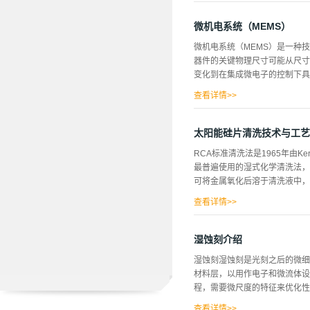
中存在着各种离子，有...
方成正比，并由此推断兆频超声无
不到的作用。这种方法能同时起
微机电系统（MEMS）
频率升高，声传播的效率会降低，
微机电系统（MEMS）是一种
声波清洗原理简介声能在液体内传播
器件的关键物理尺寸可能从尺寸
液体的声学阻力以及其他的气泡
变化到在集成微电子的控制下具
物，其原理见图1。兆声波清洗是
流体形式连续冲击硅片表面，使
查看详情>>
有某种机械功能，而无论这些元
界其他地区，它们被称为“微系统
太阳能硅片清洗技术与工艺
得注意的（也许是最有趣的）元
RCA标准清洗法是1965年由Ke
转换为另一种形式的设备。在微
最普遍使用的湿式化学清洗法，该
和开发人员已经针对几乎所有可
可将金属氧化后溶于清洗液中，并
得注意的是，许多此类微型机械
的宏观水平加工技术制成的压力传
查看详情>>
属，但是当有机物沾污特别严重时会
膜，因此，附着在自然氧化膜上
湿蚀刻介绍
Fe，Zn，Ni等金属，DHF
湿蚀刻湿蚀刻是光刻之后的微细
乎不被腐蚀。（3）APM(SC-1
材料层，以用作电子和微流体设
片表面和粒子之间可被清洗液浸
程，需要微尺度的特征来优化性
液中，从而达到去除粒子的目的。
HCl/H2O...
查看详情>>