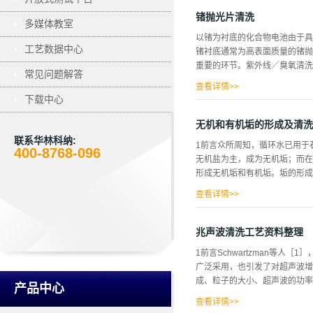
禁带半导体材料，具有禁带宽度
及洗净再生过程产生了一定的难
锗抛光片清洗
多媒体教室
除方法，采用一定比例的氢氧化钾
以锗为衬底的化合物电池由于具
混合液中起到去除单晶硅表面沉积
工艺数据中心
锗衬底通常为高表面质量的锗抛
左右；并采用体积分数为3.4%
重要的环节。紫外线／臭氧清洗
晶界性能的影响，同时清洗损耗
常见问题解答
方案是：半导体12英寸单晶硅
查看详情>>
下载中心
表面仅与紫外线和臭氧作用，不
溶液清洗时的二次污染。与此同
无机和有机垢的形成及清洗
的氧化物薄膜。紫外光子辐照的
联系华林科纳:
1前言众所周知，循环水已用于
受到损伤或发生晶体缺陷。在Ｒ
400-8768-096
无机盐为主，成为无机垢；而在
ＨＦ并不溶解锗Ｏ或其他非正四
形成无机垢和有机垢。垢的形成
并且不与锗发生反应的盐酸进行
的氧化物薄膜，因此可以采用紫
查看详情>>
以紫外线／臭氧代替H2...
严重的污垢沉积，使生产设备的
加；③引发各种事故，原材料泄
兆声波清洗工艺资料整理
容易吸附空气中的腐蚀性气体，
1前言Schwartzman等人
下会发生腐蚀，缩短设备的寿命
广泛采用，也引发了对超声波增强
垢2.1.1碳酸钙垢的成因以
成、粒子的大小、超声波的功率及
钙的含量夫于镁，所以碳酸盐垢
产品中心
带有颜色，如有铁锈时，早粉红
查看详情>>