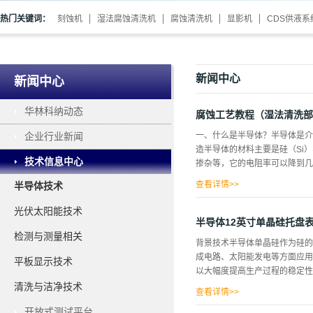
热门关键词：
刻蚀机
湿法腐蚀清洗机
腐蚀清洗机
显影机
CDS供液系
新闻中心
新闻中心
华林科纳动态
腐蚀工艺教程（湿法清洗部
企业行业新闻
一、什么是半导体？半导体是介
造半导体的材料主要是硅（Si
技术信息中心
掺杂等，它的电阻率可以降到几
查看详情>>
半导体技术
（空穴导电）型半导体和N（电
光伏太阳能技术
截止的特性，利用它可以制得常
半导体12英寸单晶硅托盘
向的不同，可把它分为和等晶向
检测与测量相关
背景技术半导体单晶硅作为硅的
起，可以做成二极管、三极管、
成电路、太阳能发电等方面应用
平板显示技术
分为双极集成电路和MOS集成电
以大幅度提高生产过程的稳定性，
用薄膜。多晶硅常用在MOS器
清洗与洁净技术
可分为热二氧化硅和CVD淀积
查看详情>>
开放式测试平台