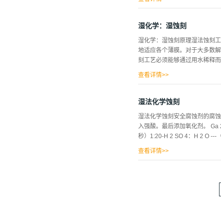
刻剂浓度和蚀刻时间来轻松控制
需要掩盖衬底的区域以获得器件
湿化学：湿蚀刻
多余的溶剂。然后将具有所需特
湿化学：湿蚀刻原理湿法蚀刻工
晶片进行湿法蚀刻以将所需的图
地适应各个薄膜。对于大多数解
刻剂去除材料的方式。当将腐蚀
刻工艺必须能够通过用水稀释而
的速率发生，从而产生倒圆的边
料。可以通过在底切掩模前先冲
查看详情>>
以改变浓度或通过升高/降低温度.
速率恒定反应产物必须可溶以避
防止颗粒到达晶圆。由于化学浓
湿法化学蚀刻
周知的，以确保可重复的过程。
湿法化学蚀刻安全腐蚀剂的腐蚀
片。在蚀刻晶片之后，通过在单
入强酸。最后添加氧化剂。 Ga 2 O
工具的简单构造。但是，均匀度
秒）1:20-H 2 SO 4：H 2 O -
匀性非常好。由于快速旋转，不
蚀刻。在旋转蚀刻机中，晶片被
查看详情>>
以在...
9，10，99）。反应速率有限。InP蚀
O参考文献：（13，98，99）。反
钟。InGaAs和InAlAs的蚀刻速率
33％H 2 SO 4以上。反应速率
分钟。C 6 H 8 O ...